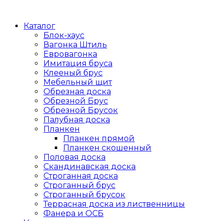
Каталог
Блок-хаус
Вагонка Штиль
Евровагонка
Имитация бруса
Клееный брус
Мебельный щит
Обрезная доска
Обрезной Брус
Обрезной Брусок
Палубная доска
Планкен
Планкен прямой
Планкен скошенный
Половая доска
Скандинавская доска
Строганная доска
Строганный брус
Строганный брусок
Террасная доска из лиственницы
Фанера и ОСБ