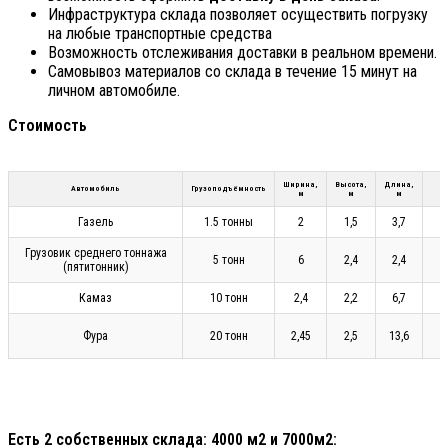
Инфраструктура склада позволяет осуществить погрузку
на любые транспортные средства
Возможность отслеживания доставки в реальном времени.
Самовывоз материалов со склада в течение 15 минут на
личном автомобиле.
Стоимость
Ширина,
Высота,
Длина,
Автомобиль
Грузоподъёмность
м
м
м
Газель
1.5 тонны
2
1,5
3,7
Грузовик среднего тоннажа
5 тонн
6
2,4
2,4
(пятитонник)
Камаз
10 тонн
2,4
2,2
6,7
Фура
20 тонн
2,45
2,5
13,6
Есть 2 собственных склада: 4000 м2 и 7000м2: