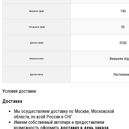
190
Ширина (мм)
35
Толщина (мм)
2500
Длина (мм)
Внешняя отд
Назначение
Лиственни
Древесина
Условия доставки
Доставка
Мы осуществляем доставку по Москве, Московской
области, по всей России и СНГ.
Имеем собственный автопарк и предоставляем
возможность оформить
доставку в день заказа
.