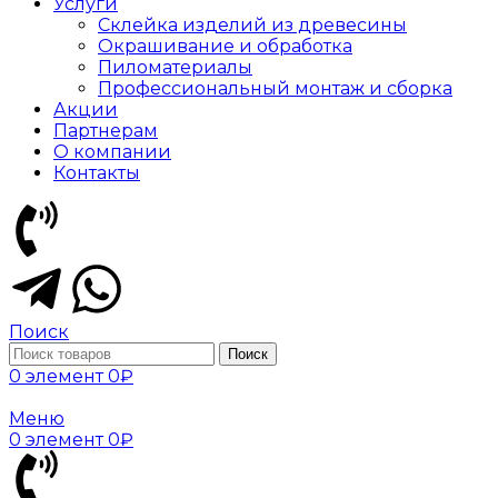
Услуги
Склейка изделий из древесины
Окрашивание и обработка
Пиломатериалы
Профессиональный монтаж и сборка
Акции
Партнерам
О компании
Контакты
Поиск
Поиск
0
элемент
0
₽
Меню
0
элемент
0
₽