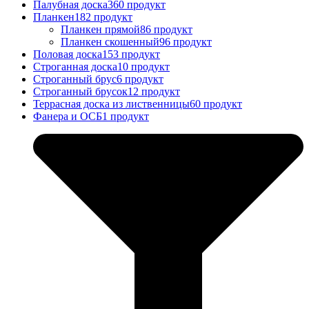
Палубная доска
360 продукт
Планкен
182 продукт
Планкен прямой
86 продукт
Планкен скошенный
96 продукт
Половая доска
153 продукт
Строганная доска
10 продукт
Строганный брус
6 продукт
Строганный брусок
12 продукт
Террасная доска из лиственницы
60 продукт
Фанера и ОСБ
1 продукт