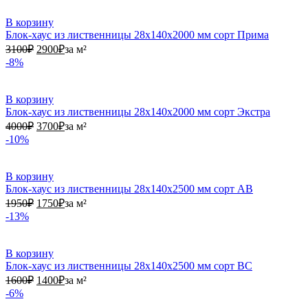
В корзину
Блок-хаус из лиственницы 28х140х2000 мм сорт Прима
3100₽.
2900₽.
3100
₽
2900
₽
за м²
-8%
В корзину
Блок-хаус из лиственницы 28х140х2000 мм сорт Экстра
4000₽.
3700₽.
4000
₽
3700
₽
за м²
-10%
В корзину
Блок-хаус из лиственницы 28х140х2500 мм сорт АВ
1950₽.
1750₽.
1950
₽
1750
₽
за м²
-13%
В корзину
Блок-хаус из лиственницы 28х140х2500 мм сорт ВС
1600₽.
1400₽.
1600
₽
1400
₽
за м²
-6%