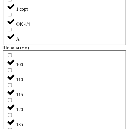
1 сорт
ФК 4/4
А
Ширина (мм)
100
110
115
120
135