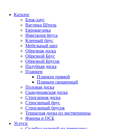
Каталог
Блок-хаус
Вагонка Штиль
Евровагонка
Имитация бруса
Клееный брус
Мебельный щит
Обрезная доска
Обрезной Брус
Обрезной Брусок
Палубная доска
Планкен
Планкен прямой
Планкен скошенный
Половая доска
Скандинавская доска
Строганная доска
Строганный брус
Строганный брусок
Террасная доска из лиственницы
Фанера и ОСБ
Услуги
Склейка изделий из древесины