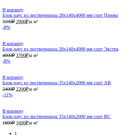
В корзину
Блок-хаус из лиственницы 28х140х4000 мм сорт Прима
3100₽.
2900₽.
3100
₽
2900
₽
за м²
-8%
В корзину
Блок-хаус из лиственницы 28х140х4000 мм сорт Экстра
4000₽.
3700₽.
4000
₽
3700
₽
за м²
-8%
В корзину
Блок-хаус из лиственницы 35х140х2000 мм сорт АВ
2400₽.
2200₽.
2400
₽
2200
₽
за м²
-11%
В корзину
Блок-хаус из лиственницы 35х140х2000 мм сорт ВС
1800₽.
1600₽.
1800
₽
1600
₽
за м²
1