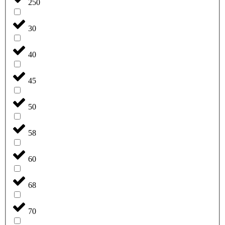
250
30
40
45
50
58
60
68
70