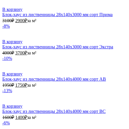
В корзину
Блок-хаус из лиственницы 28х140х3000 мм сорт Прима
3100₽.
2900₽.
3100
₽
2900
₽
за м²
-8%
В корзину
Блок-хаус из лиственницы 28х140х3000 мм сорт Экстра
4000₽.
3700₽.
4000
₽
3700
₽
за м²
-10%
В корзину
Блок-хаус из лиственницы 28х140х4000 мм сорт АВ
1950₽.
1750₽.
1950
₽
1750
₽
за м²
-13%
В корзину
Блок-хаус из лиственницы 28х140х4000 мм сорт ВС
1600₽.
1400₽.
1600
₽
1400
₽
за м²
-6%