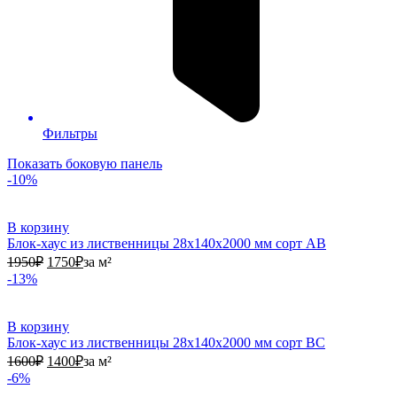
Фильтры
Показать боковую панель
-10%
В корзину
Блок-хаус из лиственницы 28х140х2000 мм сорт АВ
1950₽.
1750₽.
1950
₽
1750
₽
за м²
-13%
В корзину
Блок-хаус из лиственницы 28х140х2000 мм сорт ВС
1600₽.
1400₽.
1600
₽
1400
₽
за м²
-6%