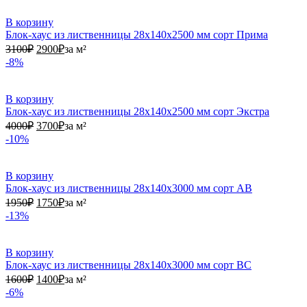
В корзину
Блок-хаус из лиственницы 28х140х2500 мм сорт Прима
3100₽.
2900₽.
3100
₽
2900
₽
за м²
-8%
В корзину
Блок-хаус из лиственницы 28х140х2500 мм сорт Экстра
4000₽.
3700₽.
4000
₽
3700
₽
за м²
-10%
В корзину
Блок-хаус из лиственницы 28х140х3000 мм сорт АВ
1950₽.
1750₽.
1950
₽
1750
₽
за м²
-13%
В корзину
Блок-хаус из лиственницы 28х140х3000 мм сорт ВС
1600₽.
1400₽.
1600
₽
1400
₽
за м²
-6%