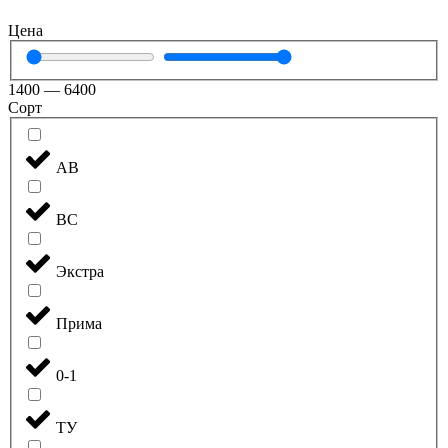
Цена
1400
—
6400
Сорт
АВ
ВС
Экстра
Прима
0-1
ТУ