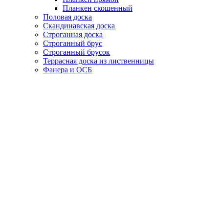
Планкен скошенный
Половая доска
Скандинавская доска
Строганная доска
Строганный брус
Строганный брусок
Террасная доска из лиственницы
Фанера и ОСБ
Услуги
Склейка изделий из древесины
Окрашивание и обработка
Пиломатериалы
Профессиональный монтаж и сборка
Акции
Партнерам
О компании
Контакты
0
элемент
Заказ
Главная