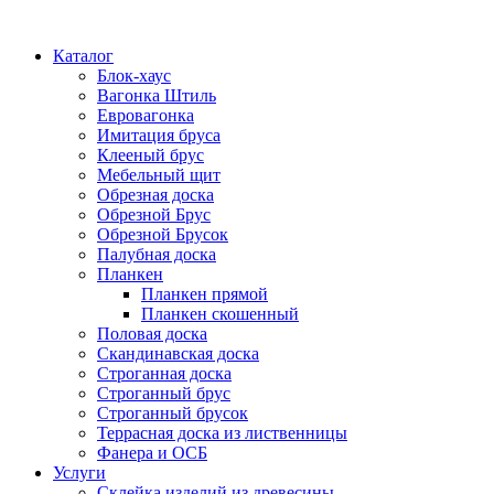
Каталог
Блок-хаус
Вагонка Штиль
Евровагонка
Имитация бруса
Клееный брус
Мебельный щит
Обрезная доска
Обрезной Брус
Обрезной Брусок
Палубная доска
Планкен
Планкен прямой
Планкен скошенный
Половая доска
Скандинавская доска
Строганная доска
Строганный брус
Строганный брусок
Террасная доска из лиственницы
Фанера и ОСБ
Услуги
Склейка изделий из древесины