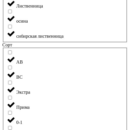
Лиственница
осина
сибирская лиственница
Сорт
АВ
ВС
Экстра
Прима
0-1