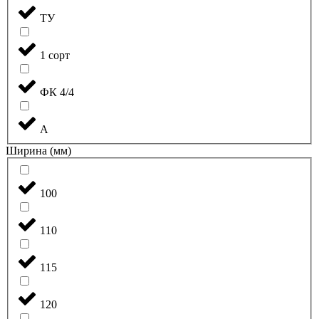
ТУ
1 сорт
ФК 4/4
А
Ширина (мм)
100
110
115
120