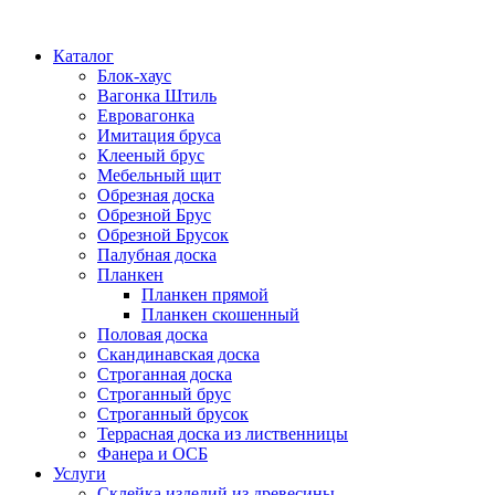
Каталог
Блок-хаус
Вагонка Штиль
Евровагонка
Имитация бруса
Клееный брус
Мебельный щит
Обрезная доска
Обрезной Брус
Обрезной Брусок
Палубная доска
Планкен
Планкен прямой
Планкен скошенный
Половая доска
Скандинавская доска
Строганная доска
Строганный брус
Строганный брусок
Террасная доска из лиственницы
Фанера и ОСБ
Услуги
Склейка изделий из древесины