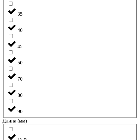
35
40
45
50
70
80
90
Длина (мм)
1525