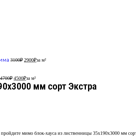
рима
3100
₽
2900
₽
за м²
4700
₽
4500
₽
за м²
90х3000 мм сорт Экстра
 пройдите мимо блок-хауса из лиственницы 35х190х3000 мм сор