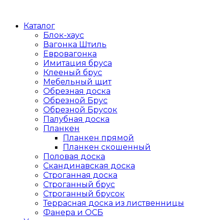
Каталог
Блок-хаус
Вагонка Штиль
Евровагонка
Имитация бруса
Клееный брус
Мебельный щит
Обрезная доска
Обрезной Брус
Обрезной Брусок
Палубная доска
Планкен
Планкен прямой
Планкен скошенный
Половая доска
Скандинавская доска
Строганная доска
Строганный брус
Строганный брусок
Террасная доска из лиственницы
Фанера и ОСБ