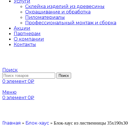
Услуги
Склейка изделий из древесины
Окрашивание и обработка
Пиломатериалы
Профессиональный монтаж и сборка
Акции
Партнерам
О компании
Контакты
Поиск
Поиск
0
элемент
0
₽
Меню
0
элемент
0
₽
Главная
Блок-хаус
»
»
Блок-хаус из лиственницы 35х190х30