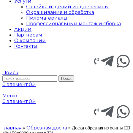
Услуги
Склейка изделий из древесины
Окрашивание и обработка
Пиломатериалы
Профессиональный монтаж и сборка
Акции
Партнерам
О компании
Контакты
Поиск
Поиск
0
элемент
0
₽
Меню
0
элемент
0
₽
Главная
Обрезная доска
»
»
Доска обрезная из осины ЕВ