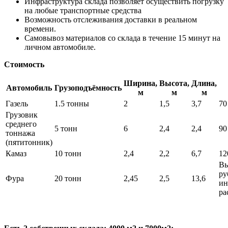
Инфраструктура склада позволяет осуществить погрузку
на любые транспортные средства
Возможность отслеживания доставки в реальном
времени.
Самовывоз материалов со склада в течение 15 минут на
личном автомобиле.
Стоимость
Ширина,
Высота,
Длина,
Автомобиль
Грузоподъёмность
м
м
м
Газель
1.5 тонны
2
1,5
3,7
70
Грузовик
среднего
5 тонн
6
2,4
2,4
90
тоннажа
(пятитонник)
Камаз
10 тонн
2,4
2,2
6,7
12
Вы
ру
Фура
20 тонн
2,45
2,5
13,6
ин
ра