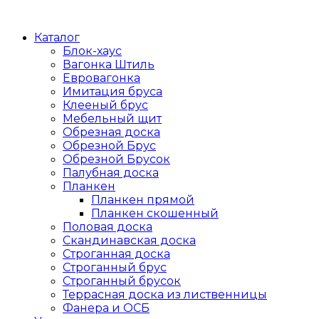
Каталог
Блок-хаус
Вагонка Штиль
Евровагонка
Имитация бруса
Клееный брус
Мебельный щит
Обрезная доска
Обрезной Брус
Обрезной Брусок
Палубная доска
Планкен
Планкен прямой
Планкен скошенный
Половая доска
Скандинавская доска
Строганная доска
Строганный брус
Строганный брусок
Террасная доска из лиственницы
Фанера и ОСБ