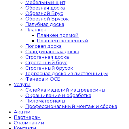
Мебельный щит
Обрезная доска
Обрезной Брус
Обрезной Брусок
Палубная доска
Планкен
Планкен прямой
Планкен скошенный
Половая доска
Скандинавская доска
Строганная доска
Строганный брус
Строганный брусок
Террасная доска из лиственницы
Фанера и ОСБ
Услуги
Склейка изделий из древесины
Окрашивание и обработка
Пиломатериалы
Профессиональный монтаж и сборка
Акции
Партнерам
О компании
Контакты