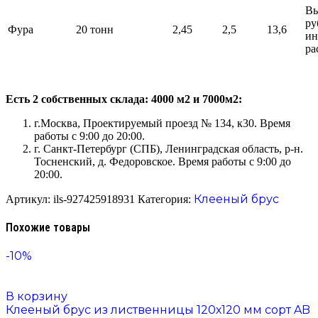
Вы
ру
Фура
20 тонн
2,45
2,5
13,6
ин
ра
Есть 2 собственных склада: 4000 м2 и 7000м2:
г.Москва, Проектируемый проезд № 134, к30. Время
работы с 9:00 до 20:00.
г. Санкт-Петербург (СПБ), Ленинградская область, р-н.
Тосненский, д. Федоровское. Время работы с 9:00 до
20:00.
Клееный брус
Артикул:
ils-927425918931
Категория:
Похожие товары
-10%
В корзину
Клееный брус из лиственницы 120х120 мм сорт AB