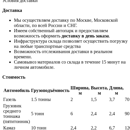
Условия доставки
Доставка
Мы осуществляем доставку по Москве, Московской
области, по всей России и СНГ.
Имеем собственный автопарк и предоставляем
возможность оформить
доставку в день заказа
.
Инфраструктура склада позволяет осуществить погрузку
на любые транспортные средства
Возможность отслеживания доставки в реальном
времени.
Самовывоз материалов со склада в течение 15 минут на
личном автомобиле.
Стоимость
Ширина,
Высота,
Длина,
Автомобиль
Грузоподъёмность
м
м
м
Газель
1.5 тонны
2
1,5
3,7
70
Грузовик
среднего
5 тонн
6
2,4
2,4
90
тоннажа
(пятитонник)
Камаз
10 тонн
2,4
2,2
6,7
12