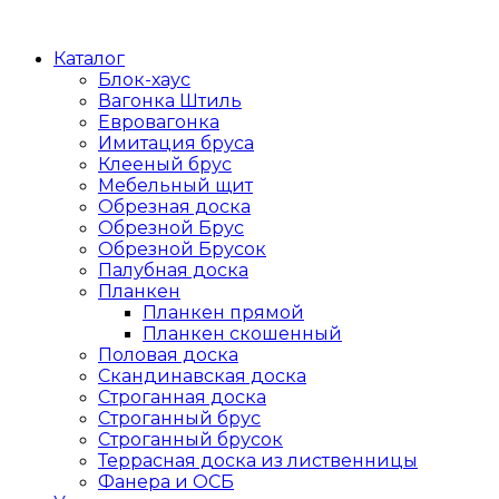
Каталог
Блок-хаус
Вагонка Штиль
Евровагонка
Имитация бруса
Клееный брус
Мебельный щит
Обрезная доска
Обрезной Брус
Обрезной Брусок
Палубная доска
Планкен
Планкен прямой
Планкен скошенный
Половая доска
Скандинавская доска
Строганная доска
Строганный брус
Строганный брусок
Террасная доска из лиственницы
Фанера и ОСБ