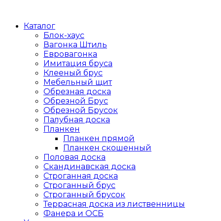
Каталог
Блок-хаус
Вагонка Штиль
Евровагонка
Имитация бруса
Клееный брус
Мебельный щит
Обрезная доска
Обрезной Брус
Обрезной Брусок
Палубная доска
Планкен
Планкен прямой
Планкен скошенный
Половая доска
Скандинавская доска
Строганная доска
Строганный брус
Строганный брусок
Террасная доска из лиственницы
Фанера и ОСБ