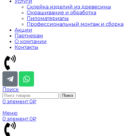
Услуги
Склейка изделий из древесины
Окрашивание и обработка
Пиломатериалы
Профессиональный монтаж и сборка
Акции
Партнерам
О компании
Контакты
Поиск
Поиск
0
элемент
0
₽
Меню
0
элемент
0
₽