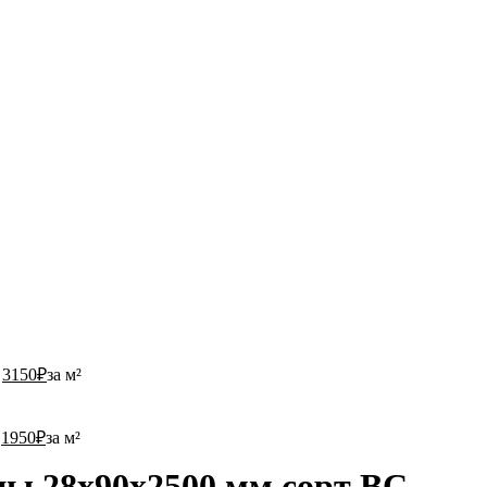
3150
₽
за м²
1950
₽
за м²
цы 28х90х2500 мм сорт ВС