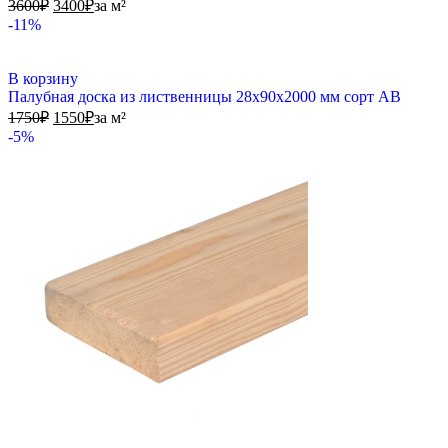
3600
₽
3400
₽
за м²
-11%
В корзину
Палубная доска из лиственницы 28х90х2000 мм сорт АВ
1750
₽
1550
₽
за м²
-5%