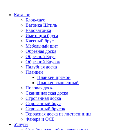
Каталог
Блок-хаус
Вагонка Штиль
Евровагонка
Имитация бруса
Клееный брус
Мебельный щит
Обрезная доска
Обрезной Брус
Обрезной Брусок
Палубная доска
Планкен
Планкен прямой
Планкен скошенный
Половая доска
Скандинавская доска
Строганная доска
Строганный брус
Строганный брусок
Террасная доска из лиственницы
Фанера и ОСБ
Услуги
Склейка изделий из древесины