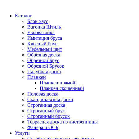
Каталог
Блок-хаус
Вагонка Штиль
Евровагонка
Имитация бруса
Клееный брус
Мебельный щит
Обрезная доска
Обрезной Брус
Обрезной Брусок
Палубная доска
Планкен
Планкен прямой
Планкен скошенный
Половая доска
Скандинавская доска
Строганная доска
Строганный брус
Строганный брусок
Террасная доска из лиственницы
Фанера и ОСБ
Услуги
Склейка изделий из древесины