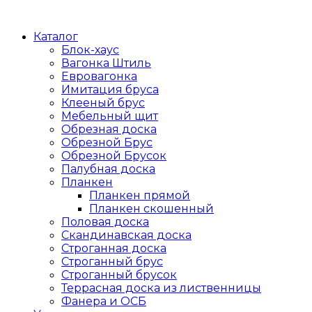
Каталог
Блок-хаус
Вагонка Штиль
Евровагонка
Имитация бруса
Клееный брус
Мебельный щит
Обрезная доска
Обрезной Брус
Обрезной Брусок
Палубная доска
Планкен
Планкен прямой
Планкен скошенный
Половая доска
Скандинавская доска
Строганная доска
Строганный брус
Строганный брусок
Террасная доска из лиственницы
Фанера и ОСБ