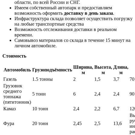
области, по всей России и СНГ.
Имеем собственный автопарк и предоставляем
возможность оформить
доставку в день заказа
.
Инфраструктура склада позволяет осуществить погрузку
на любые транспортные средства
Возможность отслеживания доставки в реальном
времени.
Самовывоз материалов со склада в течение 15 минут на
личном автомобиле.
Стоимость
Ширина,
Высота,
Длина,
Автомобиль
Грузоподъёмность
м
м
м
Газель
1.5 тонны
2
1,5
3,7
70
Грузовик
среднего
5 тонн
6
2,4
2,4
90
тоннажа
(пятитонник)
Камаз
10 тонн
2,4
2,2
6,7
12
Вы
ру
Фура
20 тонн
2,45
2,5
13,6
ин
ра