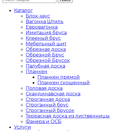
Каталог
Блок-хаус
Вагонка Штиль
Евровагонка
Имитация бруса
Клееный брус
Мебельный щит
Обрезная доска
Обрезной Брус
Обрезной Брусок
Палубная доска
Планкен
Планкен прямой
Планкен скошенный
Половая доска
Скандинавская доска
Строганная доска
Строганный брус
Строганный брусок
Террасная доска из лиственницы
Фанера и ОСБ
Услуги