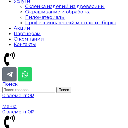
Услуги
Склейка изделий из древесины
Окрашивание и обработка
Пиломатериалы
Профессиональный монтаж и сборка
Акции
Партнерам
О компании
Контакты
Поиск
Поиск
0
элемент
0
₽
Меню
0
элемент
0
₽