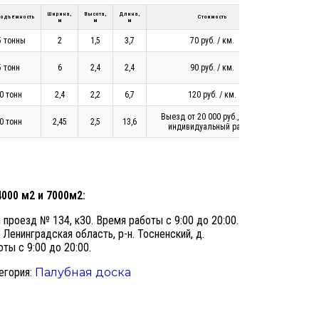
Ширина,
Высота,
Длина,
подъёмность
Стоимость
м
м
м
5 тонны
2
1,5
3,7
70 руб. / км.
5 тонн
6
2,4
2,4
90 руб. / км.
0 тонн
2,4
2,2
6,7
120 руб. / км.
Выезд от 20 000 руб., далее
0 тонн
2,45
2,5
13,6
индивидуальный расчет
4000 м2 и 7000м2:
проезд № 134, к30. Время работы с 9:00 до 20:00.
 Ленинградская область, р-н. Тосненский, д.
ты с 9:00 до 20:00.
егория:
Палубная доска