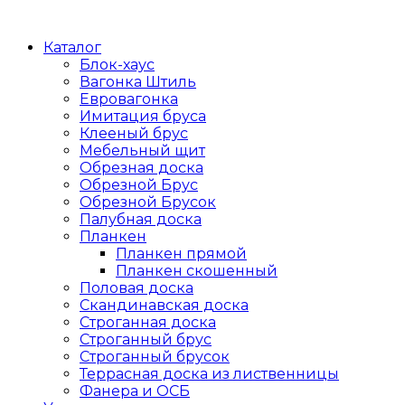
Каталог
Блок-хаус
Вагонка Штиль
Евровагонка
Имитация бруса
Клееный брус
Мебельный щит
Обрезная доска
Обрезной Брус
Обрезной Брусок
Палубная доска
Планкен
Планкен прямой
Планкен скошенный
Половая доска
Скандинавская доска
Строганная доска
Строганный брус
Строганный брусок
Террасная доска из лиственницы
Фанера и ОСБ