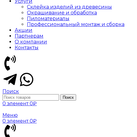
Услуги
Склейка изделий из древесины
Окрашивание и обработка
Пиломатериалы
Профессиональный монтаж и сборка
Акции
Партнерам
О компании
Контакты
Поиск
Поиск
0
элемент
0
₽
Меню
0
элемент
0
₽