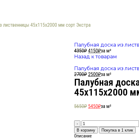
из лиственницы 45х115х2000 мм сорт Экстра
Палубная доска из лист
4350
₽
4150
₽
за м²
Назад к товарам
Палубная доска из лист
2700
₽
2500
₽
за м²
Палубная доск
45х115х2000 м
5650
₽
5450
₽
за м²
В корзину
Покупка в 1 клик
Описание