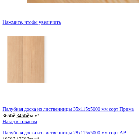
Нажмите, чтобы увеличить
Палубная доска из лиственницы 35х115х5000 мм сорт Прима
3650₽.
3450₽.
3650
₽
3450
₽
за м²
Назад к товарам
Палубная доска из лиственницы 28х115х5000 мм сорт АВ
1950₽.
1750₽.