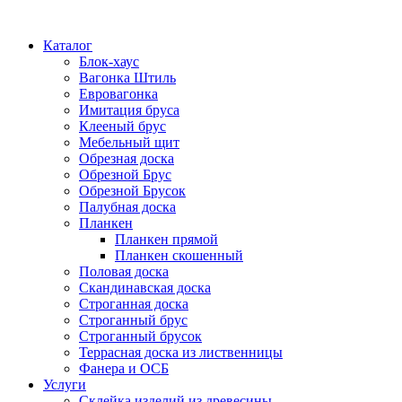
Каталог
Блок-хаус
Вагонка Штиль
Евровагонка
Имитация бруса
Клееный брус
Мебельный щит
Обрезная доска
Обрезной Брус
Обрезной Брусок
Палубная доска
Планкен
Планкен прямой
Планкен скошенный
Половая доска
Скандинавская доска
Строганная доска
Строганный брус
Строганный брусок
Террасная доска из лиственницы
Фанера и ОСБ
Услуги
Склейка изделий из древесины