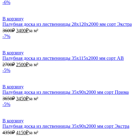
-6%
В корзину
Палубная доска из лиственницы 28х120х2000 мм сорт Экстра
3600₽.
3400₽.
3600
₽
3400
₽
за м²
-7%
В корзину
Палубная доска из лиственницы 35х115х2000 мм сорт АВ
2700₽.
2500₽.
2700
₽
2500
₽
за м²
-5%
В корзину
Палубная доска из лиственницы 35х90х2000 мм сорт Прима
3650₽.
3450₽.
3650
₽
3450
₽
за м²
-5%
В корзину
Палубная доска из лиственницы 35х90х2000 мм сорт Экстра
4350₽.
4150₽.
4350
₽
4150
₽
за м²