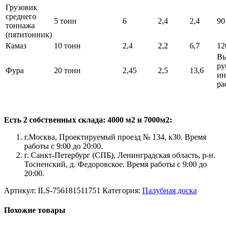
Грузовик
среднего
5 тонн
6
2,4
2,4
90
тоннажа
(пятитонник)
Камаз
10 тонн
2,4
2,2
6,7
12
Вы
ру
Фура
20 тонн
2,45
2,5
13,6
ин
ра
Есть 2 собственных склада: 4000 м2 и 7000м2:
г.Москва, Проектируемый проезд № 134, к30. Время
работы с 9:00 до 20:00.
г. Санкт-Петербург (СПБ), Ленинградская область, р-н.
Тосненский, д. Федоровское. Время работы с 9:00 до
20:00.
Артикул:
ILS-756181511751
Категория:
Палубная доска
Похожие товары