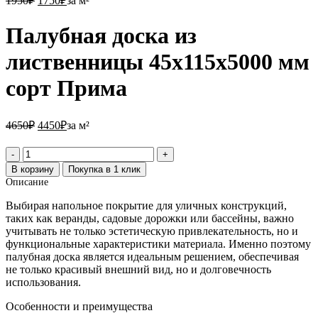
1950
₽
1750
₽
за м²
Палубная доска из
лиственницы 45х115х5000 мм
сорт Прима
4650₽.
4450₽.
4650
₽
4450
₽
за м²
Количество
товара
В корзину
Покупка в 1 клик
Палубная
Описание
доска
из
Выбирая напольное покрытие для уличных конструкций,
лиственницы
таких как веранды, садовые дорожки или бассейны, важно
45х115х5000
учитывать не только эстетическую привлекательность, но и
мм
функциональные характеристики материала. Именно поэтому
сорт
палубная доска является идеальным решением, обеспечивая
Прима
не только красивый внешний вид, но и долговечность
использования.
Особенности и преимущества