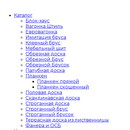
Каталог
Блок-хаус
Вагонка Штиль
Евровагонка
Имитация бруса
Клееный брус
Мебельный щит
Обрезная доска
Обрезной Брус
Обрезной Брусок
Палубная доска
Планкен
Планкен прямой
Планкен скошенный
Половая доска
Скандинавская доска
Строганная доска
Строганный брус
Строганный брусок
Террасная доска из лиственницы
Фанера и ОСБ