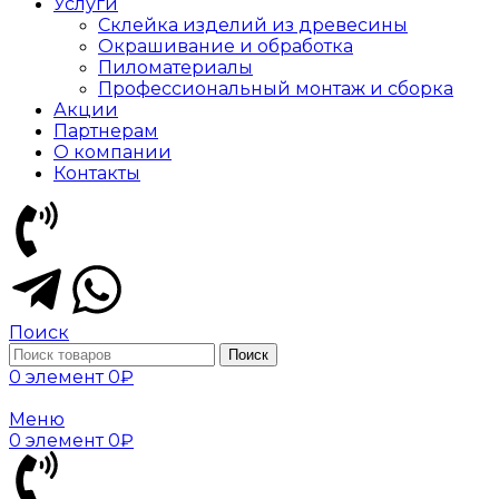
Услуги
Склейка изделий из древесины
Окрашивание и обработка
Пиломатериалы
Профессиональный монтаж и сборка
Акции
Партнерам
О компании
Контакты
Поиск
Поиск
0
элемент
0
₽
Меню
0
элемент
0
₽