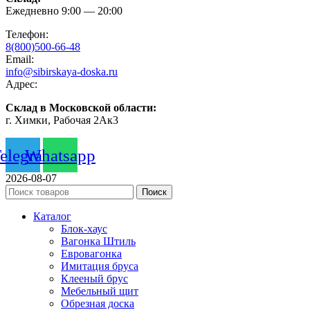
Ежедневно 9:00 — 20:00
Телефон:
8(800)500-66-48
Email:
info@sibirskaya-doska.ru
Адрес:
Склад в Московской области:
г. Химки, Рабочая 2Ак3
elegram
Whatsapp
2026-08-07
Поиск
Каталог
Блок-хаус
Вагонка Штиль
Евровагонка
Имитация бруса
Клееный брус
Мебельный щит
Обрезная доска