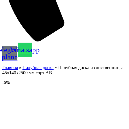
elegram-
Whatsapp
plane
Главная
»
Палубная доска
»
Палубная доска из лиственницы
45х140х2500 мм сорт АВ
-6%