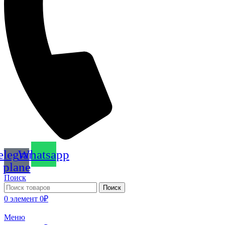
elegram-
Whatsapp
plane
Поиск
Поиск
0
элемент
0
₽
Меню