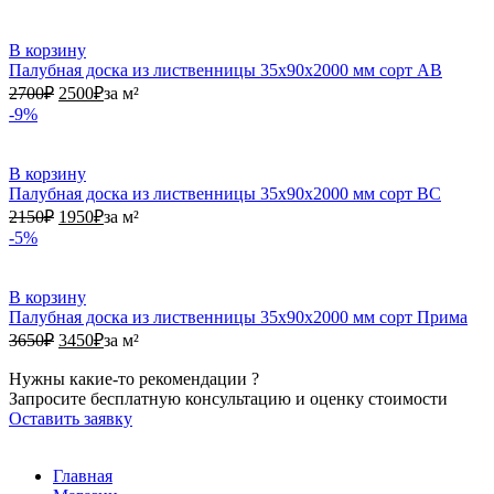
В корзину
Палубная доска из лиственницы 35х90х2000 мм сорт АВ
2700₽.
2500₽.
2700
₽
2500
₽
за м²
-9%
В корзину
Палубная доска из лиственницы 35х90х2000 мм сорт ВС
2150₽.
1950₽.
2150
₽
1950
₽
за м²
-5%
В корзину
Палубная доска из лиственницы 35х90х2000 мм сорт Прима
3650₽.
3450₽.
3650
₽
3450
₽
за м²
Нужны какие-то рекомендации ?
Запросите бесплатную консультацию и оценку стоимости
Оставить заявку
Главная