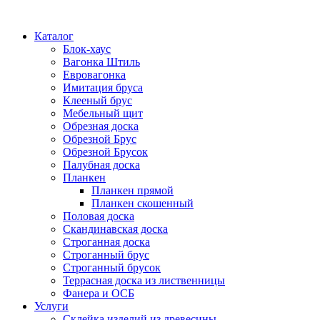
Каталог
Блок-хаус
Вагонка Штиль
Евровагонка
Имитация бруса
Клееный брус
Мебельный щит
Обрезная доска
Обрезной Брус
Обрезной Брусок
Палубная доска
Планкен
Планкен прямой
Планкен скошенный
Половая доска
Скандинавская доска
Строганная доска
Строганный брус
Строганный брусок
Террасная доска из лиственницы
Фанера и ОСБ
Услуги
Склейка изделий из древесины