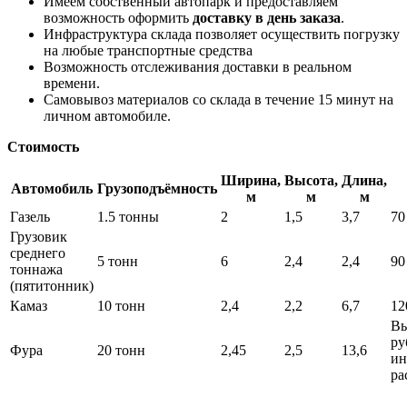
Имеем собственный автопарк и предоставляем
возможность оформить
доставку в день заказа
.
Инфраструктура склада позволяет осуществить погрузку
на любые транспортные средства
Возможность отслеживания доставки в реальном
времени.
Самовывоз материалов со склада в течение 15 минут на
личном автомобиле.
Стоимость
Ширина,
Высота,
Длина,
Автомобиль
Грузоподъёмность
м
м
м
Газель
1.5 тонны
2
1,5
3,7
70
Грузовик
среднего
5 тонн
6
2,4
2,4
90
тоннажа
(пятитонник)
Камаз
10 тонн
2,4
2,2
6,7
12
Вы
ру
Фура
20 тонн
2,45
2,5
13,6
ин
ра