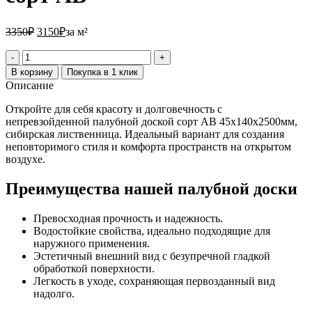
3350₽.
3150₽.
3350
₽
3150
₽
за м²
Количество
товара
В корзину
Покупка в 1 клик
Палубная
Описание
доска
из
Откройте для себя красоту и долговечность с
лиственницы
непревзойденной палубной доской сорт АВ 45х140х2500мм,
45х140х2500
сибирская лиственница. Идеальный вариант для создания
мм
неповторимого стиля и комфорта пространств на открытом
сорт
воздухе.
АВ
Преимущества нашей палубной доски
Превосходная прочность и надежность.
Водостойкие свойства, идеально подходящие для
наружного применения.
Эстетичный внешний вид с безупречной гладкой
обработкой поверхности.
Легкость в уходе, сохраняющая первозданный вид
надолго.