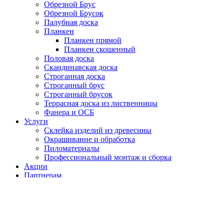
Обрезной Брус
Обрезной Брусок
Палубная доска
Планкен
Планкен прямой
Планкен скошенный
Половая доска
Скандинавская доска
Строганная доска
Строганный брус
Строганный брусок
Террасная доска из лиственницы
Фанера и ОСБ
Услуги
Склейка изделий из древесины
Окрашивание и обработка
Пиломатериалы
Профессиональный монтаж и сборка
Акции
Партнерам
О компании
Контакты
0
элемент
Заказ
Главная