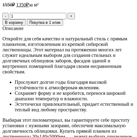
1550₽.
1350₽.
1550
₽
1350
₽
за м²
Количество
товара
В корзину
Покупка в 1 клик
Планкен
Описание
прямой
из
Откройте для себя качество и натуральный стиль с прямым
лиственницы
планкеном, изготовленным из крепкой сибирской
20х140х5000
лиственницы. Этот материал на протяжении многих лет
мм
служит идеальным выбором для создания стильных и
сорт
долговечных облицовок заборов, фасадов зданий и
АВ
внутренних помещений благодаря своим несравненным
свойствам.
Прослужит долгие годы благодаря высокой
устойчивости к атмосферным явлениям.
Сохраняет форму и не коробится, перенося широкий
диапазон температур и влажности.
Эстетически привлекательный, придает естественный и
теплый вид любому пространству.
Выбирая этот пиломатериал, вы гарантируете себе простоту
установки с нужными зазорами, обеспечив максимальную
долговечность облицовки. Купить прямой планкен из
лиственницы 20x140x5000мм — значит выбрать признанное