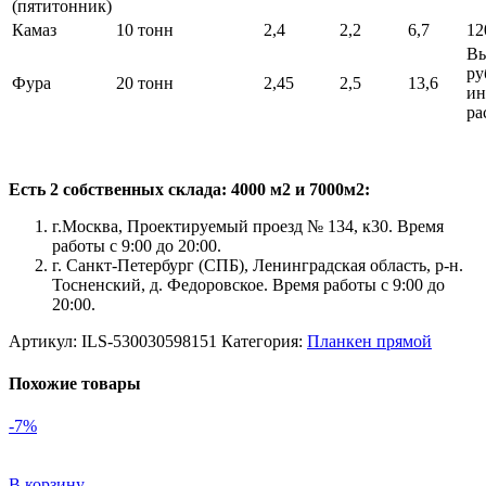
(пятитонник)
Камаз
10 тонн
2,4
2,2
6,7
12
Вы
ру
Фура
20 тонн
2,45
2,5
13,6
ин
ра
Есть 2 собственных склада: 4000 м2 и 7000м2:
г.Москва, Проектируемый проезд № 134, к30. Время
работы с 9:00 до 20:00.
г. Санкт-Петербург (СПБ), Ленинградская область, р-н.
Тосненский, д. Федоровское. Время работы с 9:00 до
20:00.
Артикул:
ILS-530030598151
Категория:
Планкен прямой
Похожие товары
-7%
В корзину