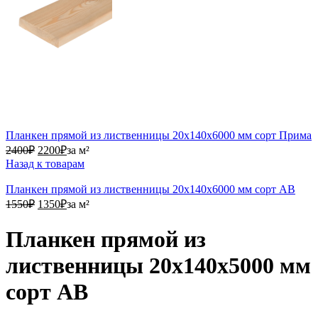
Планкен прямой из лиственницы 20х140х6000 мм сорт Прима
2400₽.
2200₽.
2400
₽
2200
₽
за м²
Назад к товарам
Планкен прямой из лиственницы 20х140х6000 мм сорт АВ
1550₽.
1350₽.
1550
₽
1350
₽
за м²
Планкен прямой из
лиственницы 20х140х5000 мм
сорт АВ