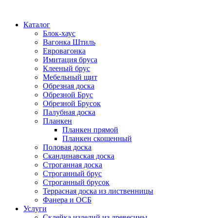
Каталог
Блок-хаус
Вагонка Штиль
Евровагонка
Имитация бруса
Клееный брус
Мебельный щит
Обрезная доска
Обрезной Брус
Обрезной Брусок
Палубная доска
Планкен
Планкен прямой
Планкен скошенный
Половая доска
Скандинавская доска
Строганная доска
Строганный брус
Строганный брусок
Террасная доска из лиственницы
Фанера и ОСБ
Услуги
Склейка изделий из древесины