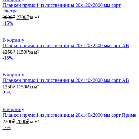
Планкен прямой из лиственницы 20х120х2000 мм сорт
Экстра
2900₽.
2700₽.
2900
₽
2700
₽
за м²
-15%
В корзину
Планкен прямой из лиственницы 20х120х2500 мм сорт АВ
1350₽.
1150₽.
1350
₽
1150
₽
за м²
-15%
В корзину
Планкен прямой из лиственницы 20х140х2000 мм сорт АВ
1350₽.
1150₽.
1350
₽
1150
₽
за м²
-9%
В корзину
Планкен прямой из лиственницы 20х140х2000 мм сорт Прима
2200₽.
2000₽.
2200
₽
2000
₽
за м²
-7%