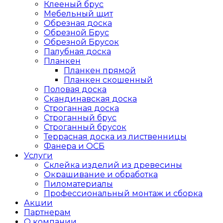
Клееный брус
Мебельный щит
Обрезная доска
Обрезной Брус
Обрезной Брусок
Палубная доска
Планкен
Планкен прямой
Планкен скошенный
Половая доска
Скандинавская доска
Строганная доска
Строганный брус
Строганный брусок
Террасная доска из лиственницы
Фанера и ОСБ
Услуги
Склейка изделий из древесины
Окрашивание и обработка
Пиломатериалы
Профессиональный монтаж и сборка
Акции
Партнерам
О компании