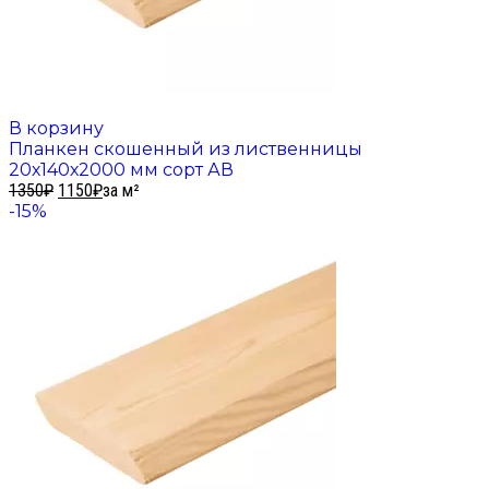
В корзину
Планкен скошенный из лиственницы
20х140х2000 мм сорт АВ
1350
₽
1150
₽
за м²
-15%