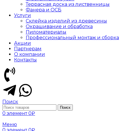
Террасная доска из лиственницы
Фанера и ОСБ
Услуги
Склейка изделий из древесины
Окрашивание и обработка
Пиломатериалы
Профессиональный монтаж и сборка
Акции
Партнерам
О компании
Контакты
Поиск
Поиск
0
элемент
0
₽
Меню
0
элемент
0
₽