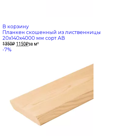
В корзину
Планкен скошенный из лиственницы
20х140х4000 мм сорт АВ
1350
₽
1150
₽
за м²
-7%