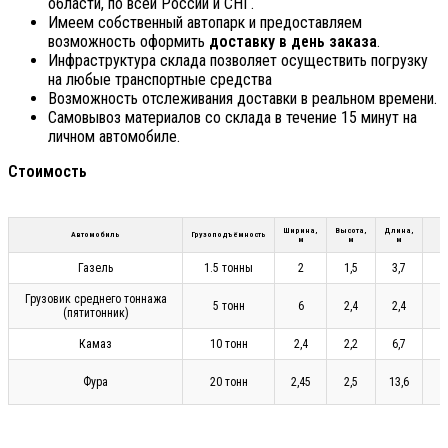
области, по всей России и СНГ.
Имеем собственный автопарк и предоставляем
возможность оформить
доставку в день заказа
.
Инфраструктура склада позволяет осуществить погрузку
на любые транспортные средства
Возможность отслеживания доставки в реальном времени.
Самовывоз материалов со склада в течение 15 минут на
личном автомобиле.
Стоимость
Ширина,
Высота,
Длина,
Автомобиль
Грузоподъёмность
м
м
м
Газель
1.5 тонны
2
1,5
3,7
Грузовик среднего тоннажа
5 тонн
6
2,4
2,4
(пятитонник)
Камаз
10 тонн
2,4
2,2
6,7
Фура
20 тонн
2,45
2,5
13,6