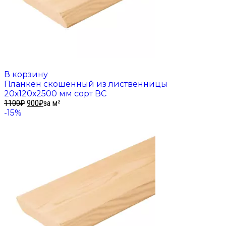
В корзину
Планкен скошенный из лиственницы
20х120х2500 мм сорт ВС
1100
₽
900
₽
за м²
-15%