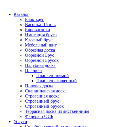
Каталог
Блок-хаус
Вагонка Штиль
Евровагонка
Имитация бруса
Клееный брус
Мебельный щит
Обрезная доска
Обрезной Брус
Обрезной Брусок
Палубная доска
Планкен
Планкен прямой
Планкен скошенный
Половая доска
Скандинавская доска
Строганная доска
Строганный брус
Строганный брусок
Террасная доска из лиственницы
Фанера и ОСБ
Услуги
Склейка изделий из древесины