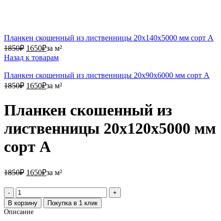
Планкен скошенный из лиственницы 20х140х5000 мм сорт А
1850₽.
1650₽.
1850
₽
1650
₽
за м²
Назад к товарам
Планкен скошенный из лиственницы 20х90х6000 мм сорт А
1850₽.
1650₽.
1850
₽
1650
₽
за м²
Планкен скошенный из
лиственницы 20х120х5000 мм
сорт А
1850₽.
1650₽.
1850
₽
1650
₽
за м²
Количество
товара
В корзину
Покупка в 1 клик
Планкен
Описание
скошенный