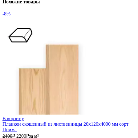
Похожие товары
-8%
В корзину
Планкен скошенный из лиственницы 20х120х4000 мм сорт
Прима
2400₽.
2200₽.
2400
₽
2200
₽
за м²