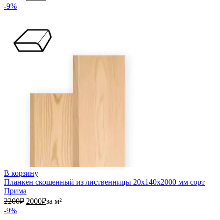
-9%
В корзину
Планкен скошенный из лиственницы 20х140х2000 мм сорт
Прима
2200₽.
2000₽.
2200
₽
2000
₽
за м²
-9%