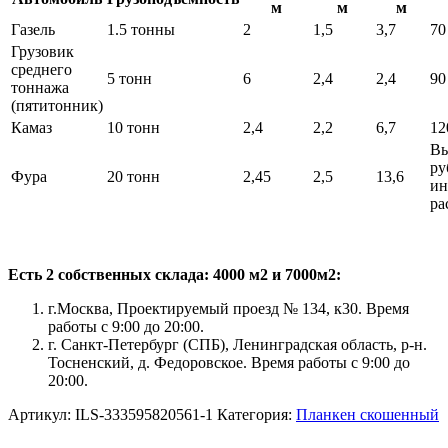
м
м
м
Газель
1.5 тонны
2
1,5
3,7
70
Грузовик
среднего
5 тонн
6
2,4
2,4
90
тоннажа
(пятитонник)
Камаз
10 тонн
2,4
2,2
6,7
12
Вы
ру
Фура
20 тонн
2,45
2,5
13,6
ин
ра
Есть 2 собственных склада: 4000 м2 и 7000м2:
г.Москва, Проектируемый проезд № 134, к30. Время
работы с 9:00 до 20:00.
г. Санкт-Петербург (СПБ), Ленинградская область, р-н.
Тосненский, д. Федоровское. Время работы с 9:00 до
20:00.
Артикул:
ILS-333595820561-1
Категория:
Планкен скошенный