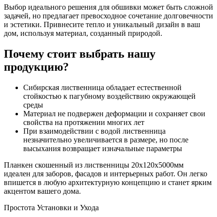
из
Выбор идеального решения для обшивки может быть сложной
лиственницы
задачей, но предлагает превосходное сочетание долговечности
20х120х5000
и эстетики. Привнесите тепло и уникальный дизайн в ваш
мм
дом, используя материал, созданный природой.
сорт
А
Почему стоит выбрать нашу
продукцию?
Сибирская лиственница обладает естественной
стойкостью к пагубному воздействию окружающей
среды
Материал не подвержен деформации и сохраняет свои
свойства на протяжении многих лет
При взаимодействии с водой лиственница
незначительно увеличивается в размере, но после
высыхания возвращает изначальные параметры
Планкен скошенный из лиственницы 20х120х5000мм
идеален для заборов, фасадов и интерьерных работ. Он легко
впишется в любую архитектурную концепцию и станет ярким
акцентом вашего дома.
Простота Установки и Ухода