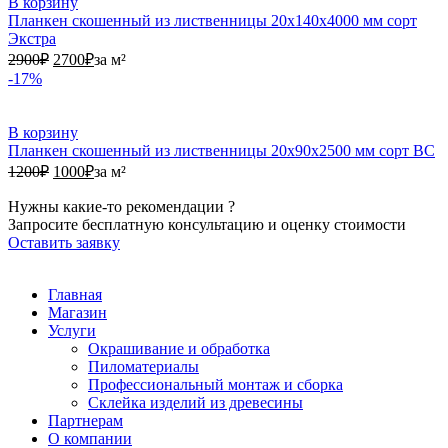
В корзину
Планкен скошенный из лиственницы 20х140х4000 мм сорт
Экстра
2900₽.
2700₽.
2900
₽
2700
₽
за м²
-17%
В корзину
Планкен скошенный из лиственницы 20х90х2500 мм сорт ВС
1200₽.
1000₽.
1200
₽
1000
₽
за м²
Нужны какие-то рекомендации ?
Запросите бесплатную консультацию и оценку стоимости
Оставить заявку
Главная
Магазин
Услуги
Окрашивание и обработка
Пиломатериалы
Профессиональный монтаж и сборка
Склейка изделий из древесины
Партнерам
О компании