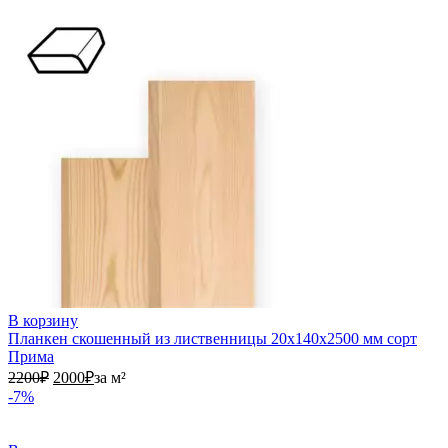
В корзину
Планкен скошенный из лиственницы 20х140х2500 мм сорт
Прима
2200₽.
2000₽.
2200
₽
2000
₽
за м²
-7%