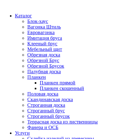
Каталог
Блок-хаус
Вагонка Штиль
Евровагонка
Имитация бруса
Клееный брус
Мебельный щит
Обрезная доска
Обрезной Брус
Обрезной Брусок
Палубная доска
Планкен
Планкен прямой
Планкен скошенный
Половая доска
Скандинавская доска
Строганная доска
Строганный брус
Строганный брусок
Террасная доска из лиственницы
Фанера и ОСБ
Услуги
Склейка изделий из древесины