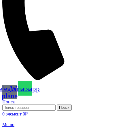
elegram-
Whatsapp
plane
Поиск
Поиск
0
элемент
0
₽
Меню