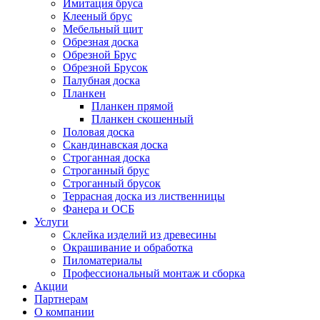
Имитация бруса
Клееный брус
Мебельный щит
Обрезная доска
Обрезной Брус
Обрезной Брусок
Палубная доска
Планкен
Планкен прямой
Планкен скошенный
Половая доска
Скандинавская доска
Строганная доска
Строганный брус
Строганный брусок
Террасная доска из лиственницы
Фанера и ОСБ
Услуги
Склейка изделий из древесины
Окрашивание и обработка
Пиломатериалы
Профессиональный монтаж и сборка
Акции
Партнерам
О компании