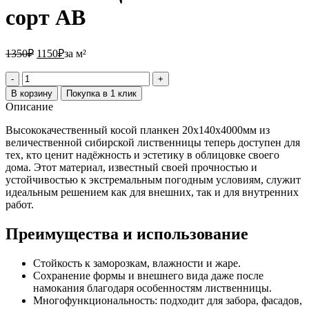
сорт АВ
1350₽.
1150₽.
1350
₽
1150
₽
за м²
Количество
товара
В корзину
Покупка в 1 клик
Планкен
Описание
скошенный
из
Высококачественный косой планкен 20х140х4000мм из
лиственницы
величественной сибирской лиственницы теперь доступен для
20х140х4000
тех, кто ценит надёжность и эстетику в облицовке своего
мм
дома. Этот материал, известный своей прочностью и
сорт
устойчивостью к экстремальным погодным условиям, служит
АВ
идеальным решением как для внешних, так и для внутренних
работ.
Преимущества и использование
Стойкость к заморозкам, влажности и жаре.
Сохранение формы и внешнего вида даже после
намокания благодаря особенностям лиственницы.
Многофункциональность: подходит для забора, фасадов,