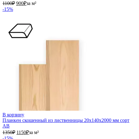
1100₽.
900₽.
1100
₽
900
₽
за м²
-15%
В корзину
Планкен скошенный из лиственницы 20х140х2000 мм сорт
АВ
1350₽.
1150₽.
1350
₽
1150
₽
за м²
-15%