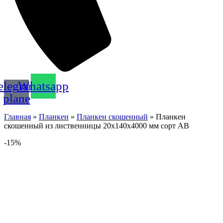
elegram-
Whatsapp
plane
Главная
»
Планкен
»
Планкен скошенный
»
Планкен
скошенный из лиственницы 20х140х4000 мм сорт АВ
-15%