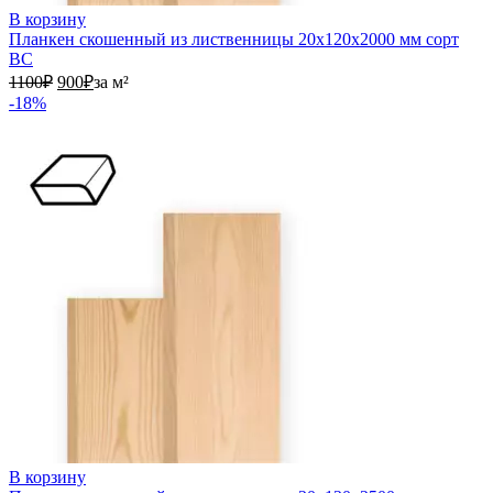
В корзину
Планкен скошенный из лиственницы 20х120х2000 мм сорт
ВС
1100₽.
900₽.
1100
₽
900
₽
за м²
-18%
В корзину