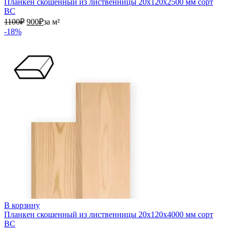
Планкен скошенный из лиственницы 20х120х2500 мм сорт
ВС
1100₽.
900₽.
1100
₽
900
₽
за м²
-18%
В корзину
Планкен скошенный из лиственницы 20х120х4000 мм сорт
ВС