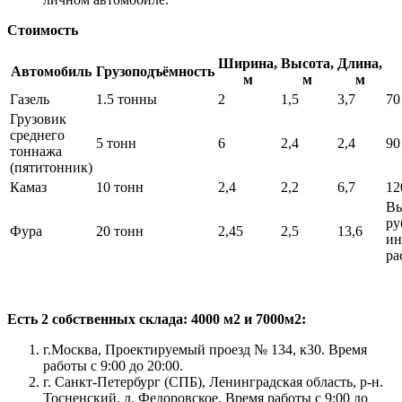
Стоимость
Ширина,
Высота,
Длина,
Автомобиль
Грузоподъёмность
м
м
м
Газель
1.5 тонны
2
1,5
3,7
70
Грузовик
среднего
5 тонн
6
2,4
2,4
90
тоннажа
(пятитонник)
Камаз
10 тонн
2,4
2,2
6,7
12
Вы
ру
Фура
20 тонн
2,45
2,5
13,6
ин
ра
Есть 2 собственных склада: 4000 м2 и 7000м2:
г.Москва, Проектируемый проезд № 134, к30. Время
работы с 9:00 до 20:00.
г. Санкт-Петербург (СПБ), Ленинградская область, р-н.
Тосненский, д. Федоровское. Время работы с 9:00 до