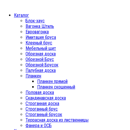
Каталог
Блок-хаус
Вагонка Штиль
Евровагонка
Имитация бруса
Клееный брус
Мебельный щит
Обрезная доска
Обрезной Брус
Обрезной Брусок
Палубная доска
Планкен
Планкен прямой
Планкен скошенный
Половая доска
Скандинавская доска
Строганная доска
Строганный брус
Строганный брусок
Террасная доска из лиственницы
Фанера и ОСБ