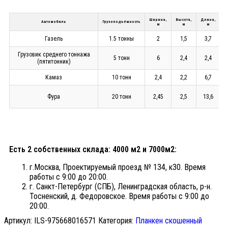
Ширина,
Высота,
Длина,
Автомобиль
Грузоподъёмность
м
м
м
Газель
1.5 тонны
2
1,5
3,7
Грузовик среднего тоннажа
5 тонн
6
2,4
2,4
(пятитонник)
Камаз
10 тонн
2,4
2,2
6,7
Фура
20 тонн
2,45
2,5
13,6
Есть 2 собственных склада: 4000 м2 и 7000м2:
г.Москва, Проектируемый проезд № 134, к30. Время
работы с 9:00 до 20:00.
г. Санкт-Петербург (СПБ), Ленинградская область, р-н.
Тосненский, д. Федоровское. Время работы с 9:00 до
20:00.
Артикул:
ILS-975668016571
Категория:
Планкен скошенный