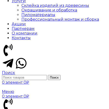
Услуги
Склейка изделий из древесины
Окрашивание и обработка
Пиломатериалы
Профессиональный монтаж и сборка
Акции
Партнерам
О компании
Контакты
Поиск
Поиск
0
элемент
0
₽
Меню
0
элемент
0
₽