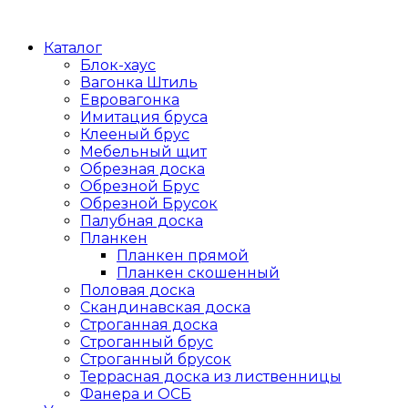
Каталог
Блок-хаус
Вагонка Штиль
Евровагонка
Имитация бруса
Клееный брус
Мебельный щит
Обрезная доска
Обрезной Брус
Обрезной Брусок
Палубная доска
Планкен
Планкен прямой
Планкен скошенный
Половая доска
Скандинавская доска
Строганная доска
Строганный брус
Строганный брусок
Террасная доска из лиственницы
Фанера и ОСБ