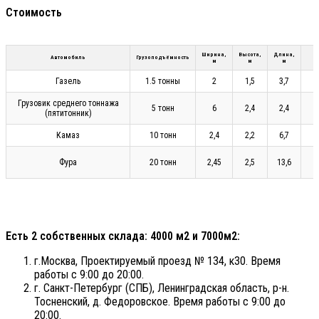
Стоимость
Ширина,
Высота,
Длина,
Автомобиль
Грузоподъёмность
м
м
м
Газель
1.5 тонны
2
1,5
3,7
Грузовик среднего тоннажа
5 тонн
6
2,4
2,4
(пятитонник)
Камаз
10 тонн
2,4
2,2
6,7
Фура
20 тонн
2,45
2,5
13,6
Есть 2 собственных склада: 4000 м2 и 7000м2:
г.Москва, Проектируемый проезд № 134, к30. Время
работы с 9:00 до 20:00.
г. Санкт-Петербург (СПБ), Ленинградская область, р-н.
Тосненский, д. Федоровское. Время работы с 9:00 до
20:00.