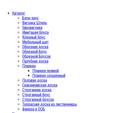
Каталог
Блок-хаус
Вагонка Штиль
Евровагонка
Имитация бруса
Клееный брус
Мебельный щит
Обрезная доска
Обрезной Брус
Обрезной Брусок
Палубная доска
Планкен
Планкен прямой
Планкен скошенный
Половая доска
Скандинавская доска
Строганная доска
Строганный брус
Строганный брусок
Террасная доска из лиственницы
Фанера и ОСБ