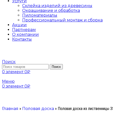
Услуги
Склейка изделий из древесины
Окрашивание и обработка
Пиломатериалы
Профессиональный монтаж и сборка
Акции
Партнерам
О компании
Контакты
Поиск
Поиск
0
элемент
0
₽
Меню
0
элемент
0
₽
Главная
»
Половая доска
»
Половая доска из лиственницы 