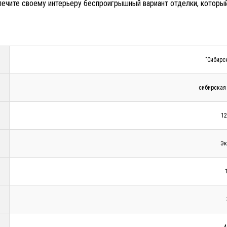
ечите своему интерьеру беспроигрышный вариант отделки, который
"Сибирс
сибирская
12
Эк
4