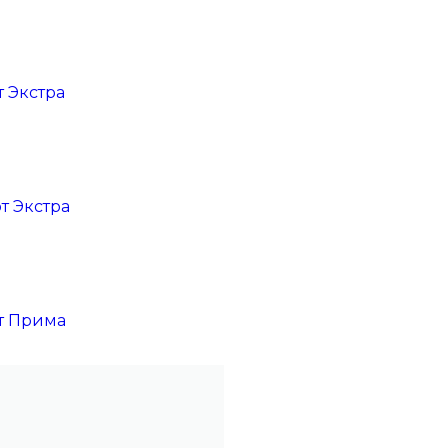
 Экстра
т Экстра
т Прима