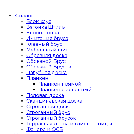
Каталог
Блок-хаус
Вагонка Штиль
Евровагонка
Имитация бруса
Клееный брус
Мебельный щит
Обрезная доска
Обрезной Брус
Обрезной Брусок
Палубная доска
Планкен
Планкен прямой
Планкен скошенный
Половая доска
Скандинавская доска
Строганная доска
Строганный брус
Строганный брусок
Террасная доска из лиственницы
Фанера и ОСБ