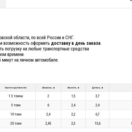
ской области, по всей России и СНГ.
ем возможность оформить
доставку в день заказа
.
ть погрузку на любые транспортные средства
ном времени.
 минут на личном автомобиле.
Грузоподъёмность
Ширина, м
Высота, м
Длина, м
1.5 тонны
2
1,5
3,7
5 тонн
6
2,4
2,4
10 тонн
2,4
2,2
6,7
20 тонн
2,45
2,5
13,6