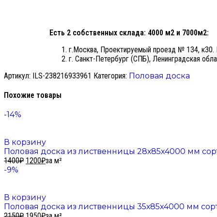
Есть 2 собственных склада: 4000 м2 и 7000м2:
г.Москва, Проектируемый проезд № 134, к30. 
г. Санкт-Петербург (СПБ), Ленинградская обла
Артикул:
ILS-238216933961
Категория:
Половая доска
Похожие товары
-14%
В корзину
Половая доска из лиственницы 28х85х4000 мм сор
1400
₽
1200
₽
за м²
-9%
В корзину
Половая доска из лиственницы 35х85х4000 мм сор
2150
₽
1950
₽
за м²