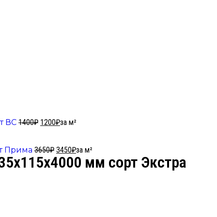
рт ВС
1400
₽
1200
₽
за м²
рт Прима
3650
₽
3450
₽
за м²
35х115х4000 мм сорт Экстра