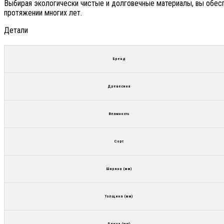
Выбирая экологически чистые и долговечные материалы, вы обесп
протяжении многих лет.
Детали
Бренд
Древесина
Влажность
Сорт
Ширина (мм)
Толщина (мм)
Длина (мм)