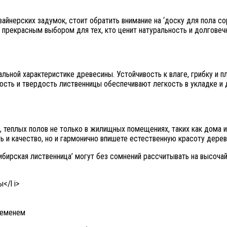
йнерских задумок, стоит обратить внимание на ‘доску для пола со
 прекрасным выбором для тех, кто ценит натуральность и долговеч
льной характеристике древесины. Устойчивость к влаге, грибку и п
ость и твердость лиственницы обеспечивают легкость в укладке и 
 теплых полов не только в жилищных помещениях, таких как дома и 
ть и качество, но и гармонично впишете естественную красоту дерев
бирская лиственница’ могут без сомнений рассчитывать на высоча
</l i>
ременем