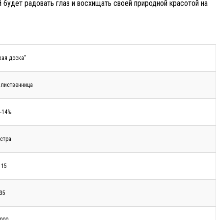
 будет радовать глаз и восхищать своей природной красотой на
кая доска"
 лиственница
-14%
стра
115
35
000