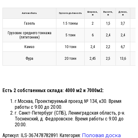
Ширина,
Высота,
Длина,
Автомобиль
Грузоподъёмность
м
м
м
Газель
1.5 тонны
2
1,5
3,7
Грузовик среднего тоннажа
5 тонн
6
2,4
2,4
(пятитонник)
Камаз
10 тонн
2,4
2,2
6,7
Фура
20 тонн
2,45
2,5
13,6
Есть 2 собственных склада: 4000 м2 и 7000м2:
г.Москва, Проектируемый проезд № 134, к30. Время
работы с 9:00 до 20:00.
г. Санкт-Петербург (СПБ), Ленинградская область, р-н.
Тосненский, д. Федоровское. Время работы с 9:00 до
20:00.
Артикул:
ILS-367478782891
Категория:
Половая доска