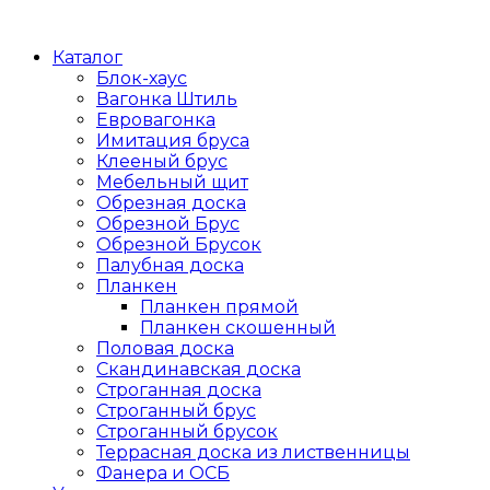
Каталог
Блок-хаус
Вагонка Штиль
Евровагонка
Имитация бруса
Клееный брус
Мебельный щит
Обрезная доска
Обрезной Брус
Обрезной Брусок
Палубная доска
Планкен
Планкен прямой
Планкен скошенный
Половая доска
Скандинавская доска
Строганная доска
Строганный брус
Строганный брусок
Террасная доска из лиственницы
Фанера и ОСБ