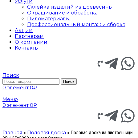
Услуги
Склейка изделий из древесины
Окрашивание и обработка
Пиломатериалы
Профессиональный монтаж и сборка
Акции
Партнерам
О компании
Контакты
Поиск
Поиск
0
элемент
0
₽
Меню
0
элемент
0
₽
Главная
»
Половая доска
»
Половая доска из лиственницы