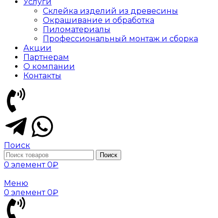
Услуги
Склейка изделий из древесины
Окрашивание и обработка
Пиломатериалы
Профессиональный монтаж и сборка
Акции
Партнерам
О компании
Контакты
Поиск
Поиск
0
элемент
0
₽
Меню
0
элемент
0
₽