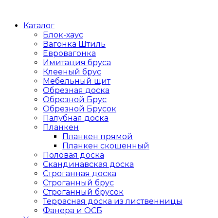
Каталог
Блок-хаус
Вагонка Штиль
Евровагонка
Имитация бруса
Клееный брус
Мебельный щит
Обрезная доска
Обрезной Брус
Обрезной Брусок
Палубная доска
Планкен
Планкен прямой
Планкен скошенный
Половая доска
Скандинавская доска
Строганная доска
Строганный брус
Строганный брусок
Террасная доска из лиственницы
Фанера и ОСБ