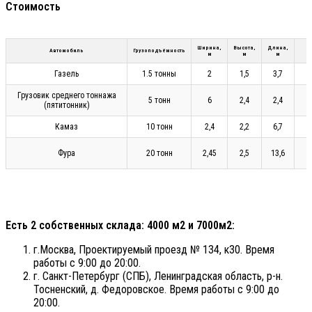
Стоимость
Ширина,
Высота,
Длина,
Автомобиль
Грузоподъёмность
м
м
м
Газель
1.5 тонны
2
1,5
3,7
Грузовик среднего тоннажа
5 тонн
6
2,4
2,4
(пятитонник)
Камаз
10 тонн
2,4
2,2
6,7
Фура
20 тонн
2,45
2,5
13,6
Есть 2 собственных склада: 4000 м2 и 7000м2:
г.Москва, Проектируемый проезд № 134, к30. Время
работы с 9:00 до 20:00.
г. Санкт-Петербург (СПБ), Ленинградская область, р-н.
Тосненский, д. Федоровское. Время работы с 9:00 до
20:00.