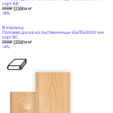
сорт АВ
3350
₽
3150
₽
за м²
-8%
В корзину
Половая доска из лиственницы 45х115х3000 мм
сорт ВС
2550
₽
2350
₽
за м²
-4%