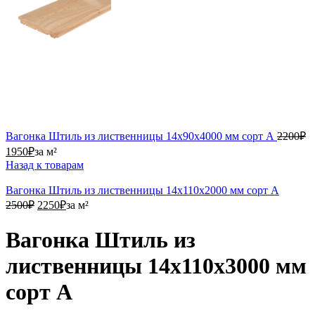
2
Вагонка Штиль из лиственницы 14х90х4000 мм сорт А
2200
₽
1950₽.
1950
₽
за м²
Назад к товарам
Вагонка Штиль из лиственницы 14х110х2000 мм сорт А
2500₽.
2250₽.
2500
₽
2250
₽
за м²
Вагонка Штиль из
лиственницы 14х110х3000 мм
сорт А