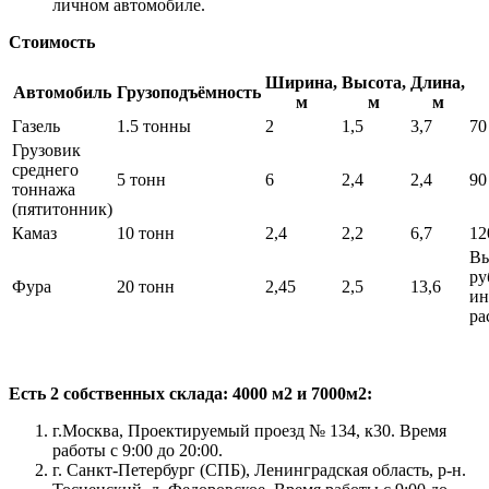
личном автомобиле.
Стоимость
Ширина,
Высота,
Длина,
Автомобиль
Грузоподъёмность
м
м
м
Газель
1.5 тонны
2
1,5
3,7
70
Грузовик
среднего
5 тонн
6
2,4
2,4
90
тоннажа
(пятитонник)
Камаз
10 тонн
2,4
2,2
6,7
12
Вы
ру
Фура
20 тонн
2,45
2,5
13,6
ин
ра
Есть 2 собственных склада: 4000 м2 и 7000м2:
г.Москва, Проектируемый проезд № 134, к30. Время
работы с 9:00 до 20:00.
г. Санкт-Петербург (СПБ), Ленинградская область, р-н.