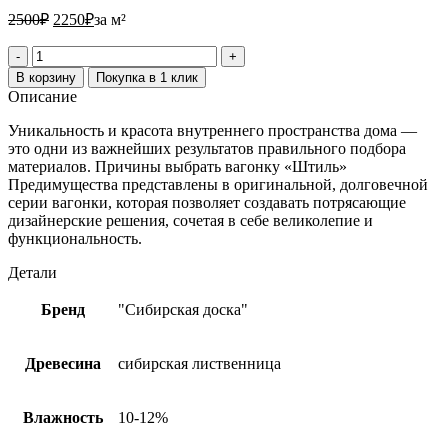
2500₽.
2250₽.
2500
₽
2250
₽
за м²
Количество
товара
В корзину
Покупка в 1 клик
Вагонка
Описание
Штиль
из
Уникальность и красота внутреннего пространства дома —
лиственницы
это одни из важнейших результатов правильного подбора
14х110х3000
материалов. Причины выбрать вагонку «Штиль»
мм
Предимущества представлены в оригинальной, долговечной
сорт
серии вагонки, которая позволяет создавать потрясающие
А
дизайнерские решения, сочетая в себе великолепие и
функциональность.
Детали
Бренд
"Сибирская доска"
Древесина
сибирская лиственница
Влажность
10-12%