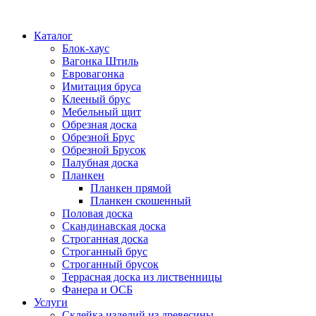
Каталог
Блок-хаус
Вагонка Штиль
Евровагонка
Имитация бруса
Клееный брус
Мебельный щит
Обрезная доска
Обрезной Брус
Обрезной Брусок
Палубная доска
Планкен
Планкен прямой
Планкен скошенный
Половая доска
Скандинавская доска
Строганная доска
Строганный брус
Строганный брусок
Террасная доска из лиственницы
Фанера и ОСБ
Услуги
Склейка изделий из древесины