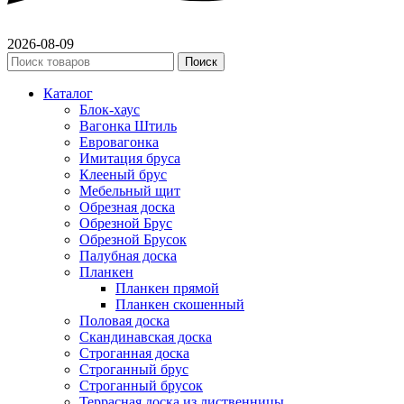
2026-08-09
Поиск
Каталог
Блок-хаус
Вагонка Штиль
Евровагонка
Имитация бруса
Клееный брус
Мебельный щит
Обрезная доска
Обрезной Брус
Обрезной Брусок
Палубная доска
Планкен
Планкен прямой
Планкен скошенный
Половая доска
Скандинавская доска
Строганная доска
Строганный брус
Строганный брусок
Террасная доска из лиственницы