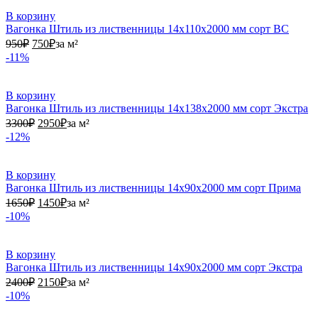
В корзину
Вагонка Штиль из лиственницы 14х110х2000 мм сорт ВС
950₽.
750₽.
950
₽
750
₽
за м²
-11%
В корзину
Вагонка Штиль из лиственницы 14х138х2000 мм сорт Экстра
3300₽.
2950₽.
3300
₽
2950
₽
за м²
-12%
В корзину
Вагонка Штиль из лиственницы 14х90х2000 мм сорт Прима
1650₽.
1450₽.
1650
₽
1450
₽
за м²
-10%
В корзину
Вагонка Штиль из лиственницы 14х90х2000 мм сорт Экстра
2400₽.
2150₽.
2400
₽
2150
₽
за м²
-10%