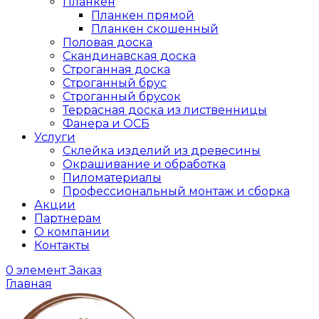
Планкен
Планкен прямой
Планкен скошенный
Половая доска
Скандинавская доска
Строганная доска
Строганный брус
Строганный брусок
Террасная доска из лиственницы
Фанера и ОСБ
Услуги
Склейка изделий из древесины
Окрашивание и обработка
Пиломатериалы
Профессиональный монтаж и сборка
Акции
Партнерам
О компании
Контакты
0
элемент
Заказ
Главная