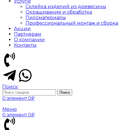
Услуги
Склейка изделий из древесины
Окрашивание и обработка
Пиломатериалы
Профессиональный монтаж и сборка
Акции
Партнерам
О компании
Контакты
Поиск
Поиск
0
элемент
0
₽
Меню
0
элемент
0
₽