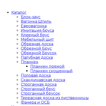
Каталог
Блок-хаус
Вагонка Штиль
Евровагонка
Имитация бруса
Клееный брус
Мебельный щит
Обрезная доска
Обрезной Брус
Обрезной Брусок
Палубная доска
Планкен
Планкен прямой
Планкен скошенный
Половая доска
Скандинавская доска
Строганная доска
Строганный брус
Строганный брусок
Террасная доска из лиственницы
Фанера и ОСБ