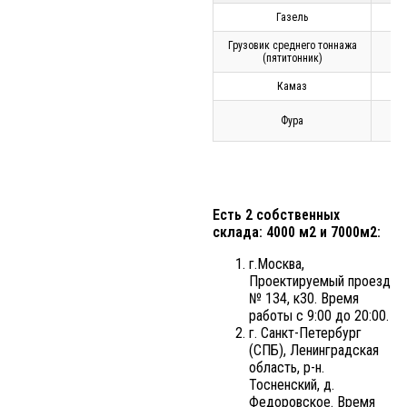
Газель
1.5
Грузовик среднего тоннажа
5
(пятитонник)
Камаз
10
Фура
20
Есть 2 собственных
склада: 4000 м2 и 7000м2:
г.Москва,
Проектируемый проезд
№ 134, к30. Время
работы с 9:00 до 20:00.
г. Санкт-Петербург
(СПБ), Ленинградская
область, р-н.
Тосненский, д.
Федоровское. Время