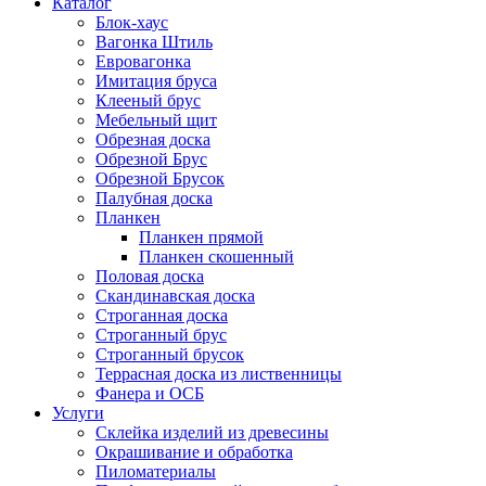
Каталог
Блок-хаус
Вагонка Штиль
Евровагонка
Имитация бруса
Клееный брус
Мебельный щит
Обрезная доска
Обрезной Брус
Обрезной Брусок
Палубная доска
Планкен
Планкен прямой
Планкен скошенный
Половая доска
Скандинавская доска
Строганная доска
Строганный брус
Строганный брусок
Террасная доска из лиственницы
Фанера и ОСБ
Услуги
Склейка изделий из древесины
Окрашивание и обработка
Пиломатериалы