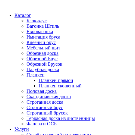
Каталог
Блок-хаус
Вагонка Штиль
Евровагонка
Имитация бруса
Клееный брус
Мебельный щит
Обрезная доска
Обрезной Брус
Обрезной Брусок
Палубная доска
Планкен
Планкен прямой
Планкен скошенный
Половая доска
Скандинавская доска
Строганная доска
Строганный брус
Строганный брусок
Террасная доска из лиственницы
Фанера и ОСБ
Услуги
Склейка изделий из древесины