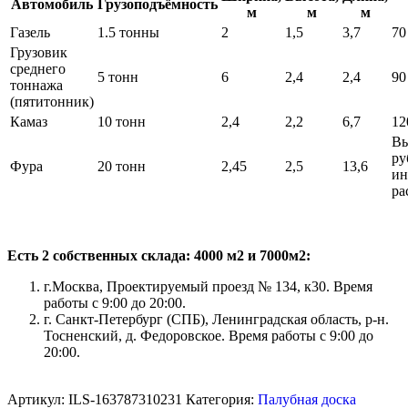
Автомобиль
Грузоподъёмность
м
м
м
Газель
1.5 тонны
2
1,5
3,7
70
Грузовик
среднего
5 тонн
6
2,4
2,4
90
тоннажа
(пятитонник)
Камаз
10 тонн
2,4
2,2
6,7
12
Вы
ру
Фура
20 тонн
2,45
2,5
13,6
ин
ра
Есть 2 собственных склада: 4000 м2 и 7000м2:
г.Москва, Проектируемый проезд № 134, к30. Время
работы с 9:00 до 20:00.
г. Санкт-Петербург (СПБ), Ленинградская область, р-н.
Тосненский, д. Федоровское. Время работы с 9:00 до
20:00.
Артикул:
ILS-163787310231
Категория:
Палубная доска