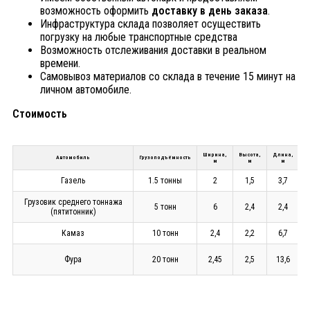
возможность оформить
доставку в день заказа
.
Инфраструктура склада позволяет осуществить
погрузку на любые транспортные средства
Возможность отслеживания доставки в реальном
времени.
Самовывоз материалов со склада в течение 15 минут на
личном автомобиле.
Стоимость
Ширина,
Высота,
Длина,
Автомобиль
Грузоподъёмность
м
м
м
Газель
1.5 тонны
2
1,5
3,7
Грузовик среднего тоннажа
5 тонн
6
2,4
2,4
(пятитонник)
Камаз
10 тонн
2,4
2,2
6,7
Фура
20 тонн
2,45
2,5
13,6