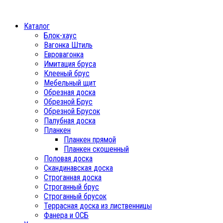
Каталог
Блок-хаус
Вагонка Штиль
Евровагонка
Имитация бруса
Клееный брус
Мебельный щит
Обрезная доска
Обрезной Брус
Обрезной Брусок
Палубная доска
Планкен
Планкен прямой
Планкен скошенный
Половая доска
Скандинавская доска
Строганная доска
Строганный брус
Строганный брусок
Террасная доска из лиственницы
Фанера и ОСБ