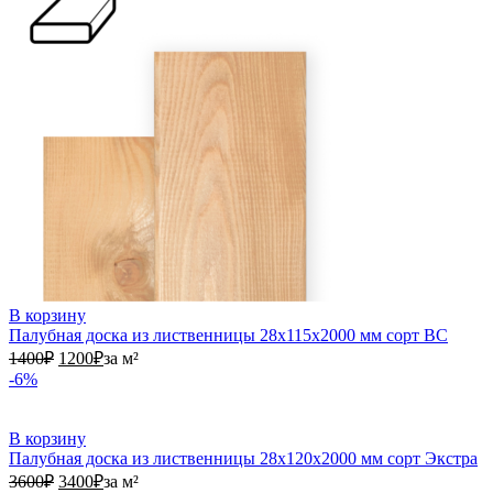
В корзину
Палубная доска из лиственницы 28х115х2000 мм сорт ВС
1400₽.
1200₽.
1400
₽
1200
₽
за м²
-6%
В корзину
Палубная доска из лиственницы 28х120х2000 мм сорт Экстра
3600₽.
3400₽.
3600
₽
3400
₽
за м²