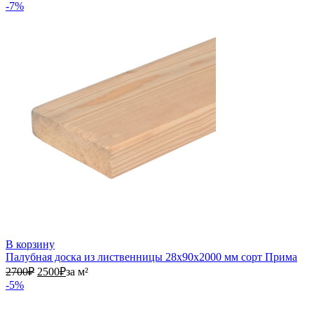
-7%
В корзину
Палубная доска из лиственницы 28х90х2000 мм сорт Прима
2700₽.
2500₽.
2700
₽
2500
₽
за м²
-5%