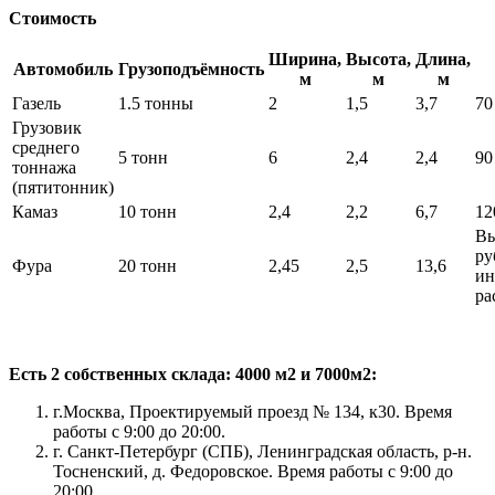
Стоимость
Ширина,
Высота,
Длина,
Автомобиль
Грузоподъёмность
м
м
м
Газель
1.5 тонны
2
1,5
3,7
70
Грузовик
среднего
5 тонн
6
2,4
2,4
90
тоннажа
(пятитонник)
Камаз
10 тонн
2,4
2,2
6,7
12
Вы
ру
Фура
20 тонн
2,45
2,5
13,6
ин
ра
Есть 2 собственных склада: 4000 м2 и 7000м2:
г.Москва, Проектируемый проезд № 134, к30. Время
работы с 9:00 до 20:00.
г. Санкт-Петербург (СПБ), Ленинградская область, р-н.
Тосненский, д. Федоровское. Время работы с 9:00 до
20:00.