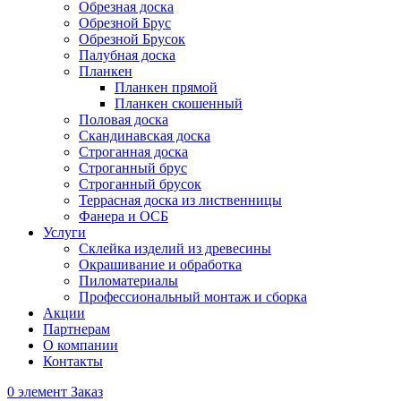
Обрезная доска
Обрезной Брус
Обрезной Брусок
Палубная доска
Планкен
Планкен прямой
Планкен скошенный
Половая доска
Скандинавская доска
Строганная доска
Строганный брус
Строганный брусок
Террасная доска из лиственницы
Фанера и ОСБ
Услуги
Склейка изделий из древесины
Окрашивание и обработка
Пиломатериалы
Профессиональный монтаж и сборка
Акции
Партнерам
О компании
Контакты
0
элемент
Заказ