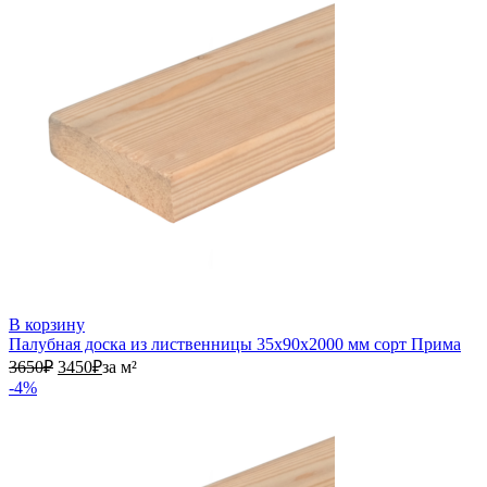
В корзину
Палубная доска из лиственницы 35х90х2000 мм сорт Прима
3650₽.
3450₽.
3650
₽
3450
₽
за м²
-4%