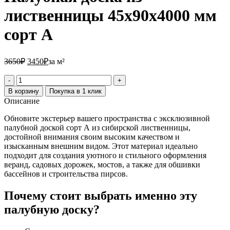
лиственницы 45х90х4000 мм
сорт А
3650₽.
3450₽.
3650
₽
3450
₽
за м²
Количество
товара
В корзину
Покупка в 1 клик
Палубная
Описание
доска
из
Обновите экстерьер вашего пространства с эксклюзивной
лиственницы
палубной доской сорт А из сибирской лиственницы,
45х90х4000
достойной внимания своим высоким качеством и
мм
изысканным внешним видом. Этот материал идеально
сорт
подходит для создания уютного и стильного оформления
А
веранд, садовых дорожек, мостов, а также для обшивки
бассейнов и строительства пирсов.
Почему стоит выбрать именно эту
палубную доску?