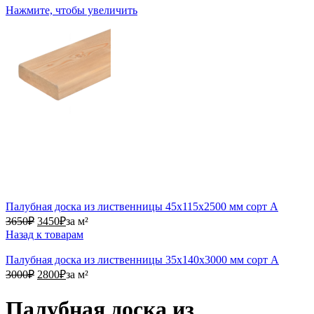
Нажмите, чтобы увеличить
Палубная доска из лиственницы 45х115х2500 мм сорт А
3650₽.
3450₽.
3650
₽
3450
₽
за м²
Назад к товарам
Палубная доска из лиственницы 35х140х3000 мм сорт А
3000₽.
2800₽.
3000
₽
2800
₽
за м²
Палубная доска из