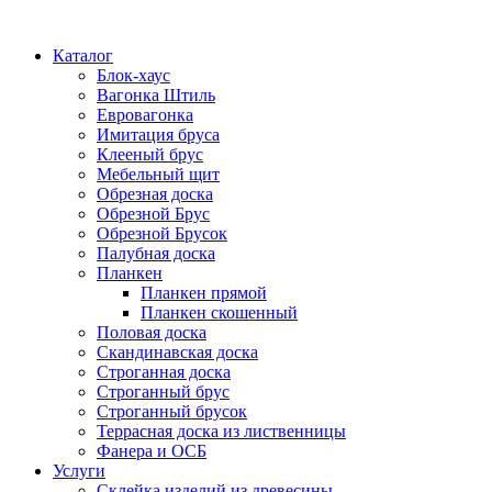
Каталог
Блок-хаус
Вагонка Штиль
Евровагонка
Имитация бруса
Клееный брус
Мебельный щит
Обрезная доска
Обрезной Брус
Обрезной Брусок
Палубная доска
Планкен
Планкен прямой
Планкен скошенный
Половая доска
Скандинавская доска
Строганная доска
Строганный брус
Строганный брусок
Террасная доска из лиственницы
Фанера и ОСБ
Услуги
Склейка изделий из древесины