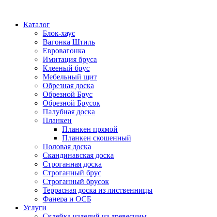
Каталог
Блок-хаус
Вагонка Штиль
Евровагонка
Имитация бруса
Клееный брус
Мебельный щит
Обрезная доска
Обрезной Брус
Обрезной Брусок
Палубная доска
Планкен
Планкен прямой
Планкен скошенный
Половая доска
Скандинавская доска
Строганная доска
Строганный брус
Строганный брусок
Террасная доска из лиственницы
Фанера и ОСБ
Услуги
Склейка изделий из древесины