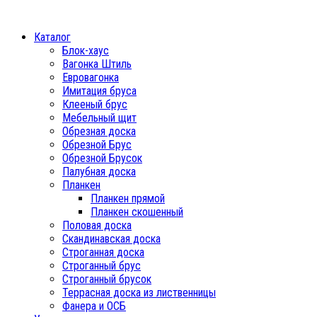
Каталог
Блок-хаус
Вагонка Штиль
Евровагонка
Имитация бруса
Клееный брус
Мебельный щит
Обрезная доска
Обрезной Брус
Обрезной Брусок
Палубная доска
Планкен
Планкен прямой
Планкен скошенный
Половая доска
Скандинавская доска
Строганная доска
Строганный брус
Строганный брусок
Террасная доска из лиственницы
Фанера и ОСБ