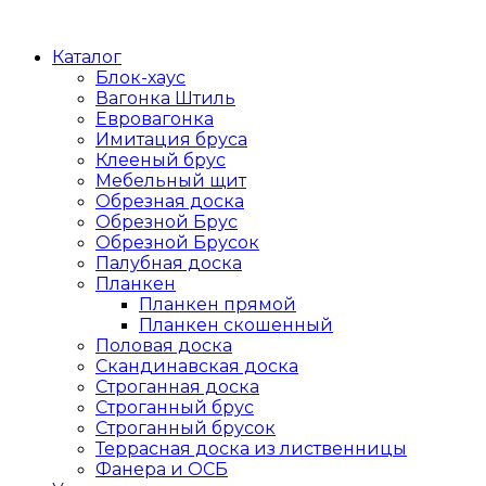
Каталог
Блок-хаус
Вагонка Штиль
Евровагонка
Имитация бруса
Клееный брус
Мебельный щит
Обрезная доска
Обрезной Брус
Обрезной Брусок
Палубная доска
Планкен
Планкен прямой
Планкен скошенный
Половая доска
Скандинавская доска
Строганная доска
Строганный брус
Строганный брусок
Террасная доска из лиственницы
Фанера и ОСБ