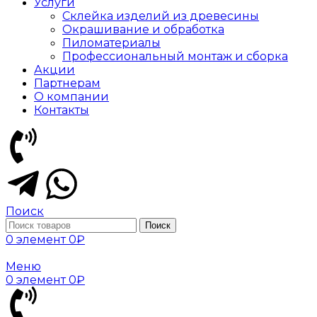
Услуги
Склейка изделий из древесины
Окрашивание и обработка
Пиломатериалы
Профессиональный монтаж и сборка
Акции
Партнерам
О компании
Контакты
Поиск
Поиск
0
элемент
0
₽
Меню
0
элемент
0
₽