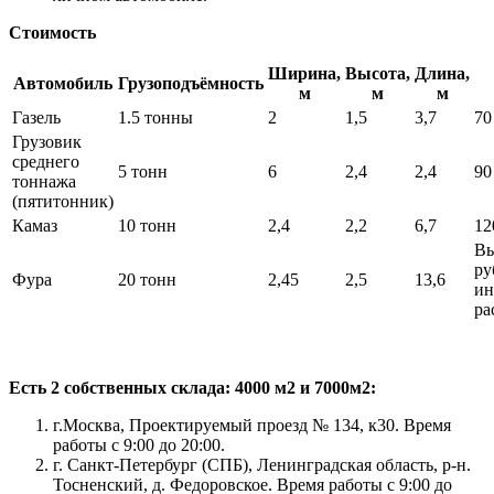
Стоимость
Ширина,
Высота,
Длина,
Автомобиль
Грузоподъёмность
м
м
м
Газель
1.5 тонны
2
1,5
3,7
70
Грузовик
среднего
5 тонн
6
2,4
2,4
90
тоннажа
(пятитонник)
Камаз
10 тонн
2,4
2,2
6,7
12
Вы
ру
Фура
20 тонн
2,45
2,5
13,6
ин
ра
Есть 2 собственных склада: 4000 м2 и 7000м2:
г.Москва, Проектируемый проезд № 134, к30. Время
работы с 9:00 до 20:00.
г. Санкт-Петербург (СПБ), Ленинградская область, р-н.
Тосненский, д. Федоровское. Время работы с 9:00 до