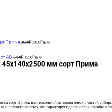
орт Прима
3650
₽
3450
₽
за м²
орт АВ
1750
₽
1550
₽
за м²
 45х140х2500 мм сорт Прима
доски сорт Прима, изготовленной из экологически чистой сибир
ью и влагостойкостью, что гарантирует долгий срок службы в с