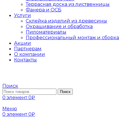
Террасная доска из лиственницы
Фанера и ОСБ
Услуги
Склейка изделий из древесины
Окрашивание и обработка
Пиломатериалы
Профессиональный монтаж и сборка
Акции
Партнерам
О компании
Контакты
Поиск
Поиск
0
элемент
0
₽
Меню
0
элемент
0
₽