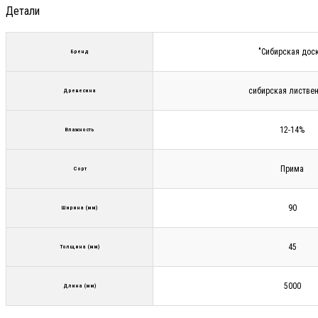
Детали
"Сибирская дос
Бренд
сибирская листве
Древесина
12-14%
Влажность
Прима
Сорт
90
Ширина (мм)
45
Толщина (мм)
5000
Длина (мм)