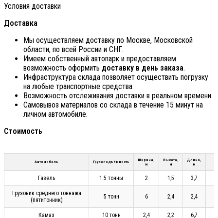
Условия доставки
Доставка
Мы осуществляем доставку по Москве, Московской
области, по всей России и СНГ.
Имеем собственный автопарк и предоставляем
возможность оформить
доставку в день заказа
.
Инфраструктура склада позволяет осуществить погрузку
на любые транспортные средства
Возможность отслеживания доставки в реальном времени.
Самовывоз материалов со склада в течение 15 минут на
личном автомобиле.
Стоимость
Ширина,
Высота,
Длина,
Автомобиль
Грузоподъёмность
м
м
м
Газель
1.5 тонны
2
1,5
3,7
Грузовик среднего тоннажа
5 тонн
6
2,4
2,4
(пятитонник)
Камаз
10 тонн
2,4
2,2
6,7