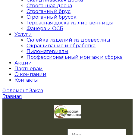
Строганная доска
Строганный брус
Строганный брусок
Террасная доска из лиственницы
Фанера и ОСБ
Услуги
Склейка изделий из древесины
Окрашивание и обработка
Пиломатериалы
Профессиональный монтаж и сборка
Акции
Партнерам
О компании
Контакты
0
элемент
Заказ
Главная