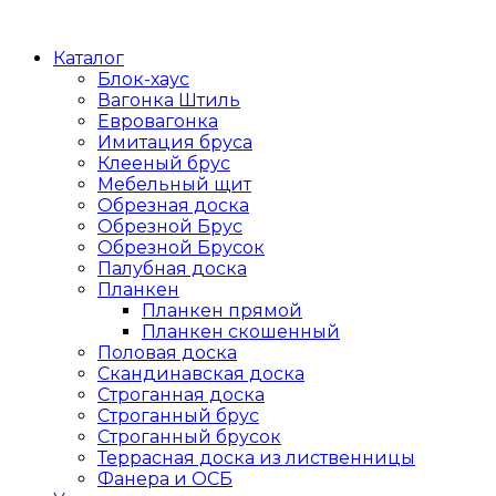
Каталог
Блок-хаус
Вагонка Штиль
Евровагонка
Имитация бруса
Клееный брус
Мебельный щит
Обрезная доска
Обрезной Брус
Обрезной Брусок
Палубная доска
Планкен
Планкен прямой
Планкен скошенный
Половая доска
Скандинавская доска
Строганная доска
Строганный брус
Строганный брусок
Террасная доска из лиственницы
Фанера и ОСБ