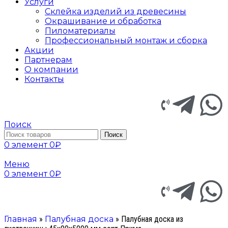
Услуги
Склейка изделий из древесины
Окрашивание и обработка
Пиломатериалы
Профессиональный монтаж и сборка
Акции
Партнерам
О компании
Контакты
Поиск
Поиск
0
элемент
0
₽
Меню
0
элемент
0
₽
Главная
»
Палубная доска
»
Палубная доска из