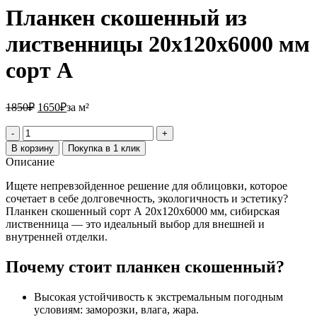
Планкен скошенный из
лиственницы 20х120х6000 мм
сорт А
1850₽.
1650₽.
1850
₽
1650
₽
за м²
Количество
товара
В корзину
Покупка в 1 клик
Планкен
Описание
скошенный
из
Ищете непревзойденное решение для облицовки, которое
лиственницы
сочетает в себе долговечность, экологичность и эстетику?
20х120х6000
Планкен скошенный сорт А 20х120х6000 мм, сибирская
мм
лиственница — это идеальный выбор для внешней и
сорт
внутренней отделки.
А
Почему стоит планкен скошенный?
Высокая устойчивость к экстремальным погодным
условиям: заморозки, влага, жара.