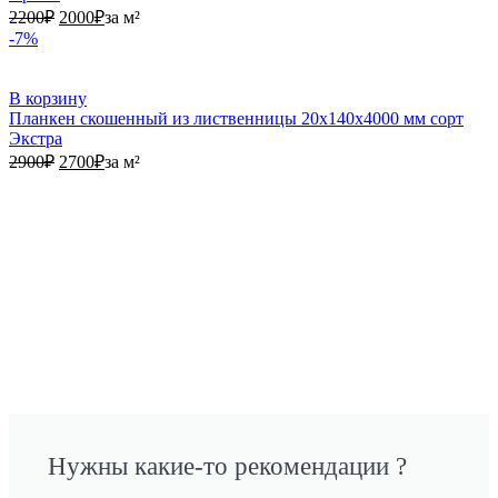
2200₽.
2000₽.
2200
₽
2000
₽
за м²
-7%
В корзину
Планкен скошенный из лиственницы 20х140х4000 мм сорт
Экстра
2900₽.
2700₽.
2900
₽
2700
₽
за м²
Нужны какие-то рекомендации ?