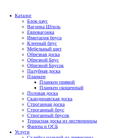
Каталог
Блок-хаус
Вагонка Штиль
Евровагонка
Имитация бруса
Клееный брус
Мебельный щит
Обрезная доска
Обрезной Брус
Обрезной Брусок
Палубная доска
Планкен
Планкен прямой
Планкен скошенный
Половая доска
Скандинавская доска
Строганная доска
Строганный брус
Строганный брусок
Террасная доска из лиственницы
Фанера и ОСБ
Услуги
Склейка изделий из древесины