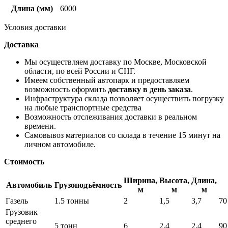
Длина (мм)
6000
Условия доставки
Доставка
Мы осуществляем доставку по Москве, Московской
области, по всей России и СНГ.
Имеем собственный автопарк и предоставляем
возможность оформить
доставку в день заказа
.
Инфраструктура склада позволяет осуществить погрузку
на любые транспортные средства
Возможность отслеживания доставки в реальном
времени.
Самовывоз материалов со склада в течение 15 минут на
личном автомобиле.
Стоимость
Ширина,
Высота,
Длина,
Автомобиль
Грузоподъёмность
м
м
м
Газель
1.5 тонны
2
1,5
3,7
70
Грузовик
среднего
5 тонн
6
2,4
2,4
90