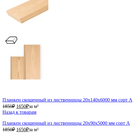
Планкен скошенный из лиственницы 20х140х6000 мм сорт А
1850₽.
1650₽.
1850
₽
1650
₽
за м²
Назад к товарам
Планкен скошенный из лиственницы 20х90х5000 мм сорт А
1850₽.
1650₽.
1850
₽
1650
₽
за м²