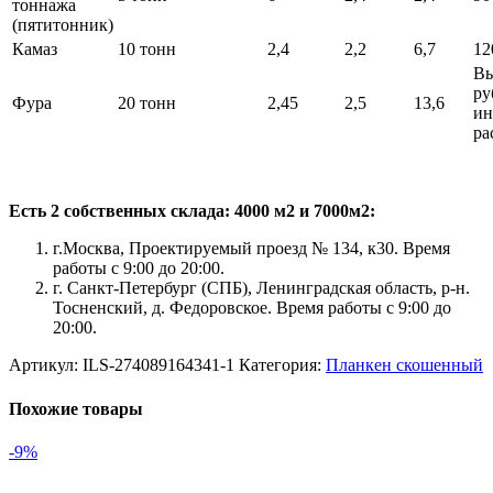
тоннажа
(пятитонник)
Камаз
10 тонн
2,4
2,2
6,7
12
Вы
ру
Фура
20 тонн
2,45
2,5
13,6
ин
ра
Есть 2 собственных склада: 4000 м2 и 7000м2:
г.Москва, Проектируемый проезд № 134, к30. Время
работы с 9:00 до 20:00.
г. Санкт-Петербург (СПБ), Ленинградская область, р-н.
Тосненский, д. Федоровское. Время работы с 9:00 до
20:00.
Артикул:
ILS-274089164341-1
Категория:
Планкен скошенный
Похожие товары
-9%