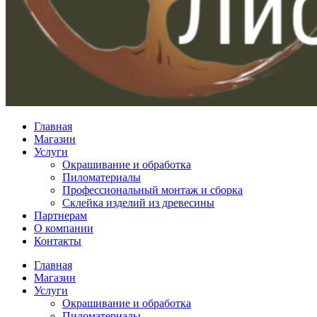
Главная
Магазин
Услуги
Окрашивание и обработка
Пиломатериалы
Профессиональный монтаж и сборка
Склейка изделий из древесины
Партнерам
О компании
Контакты
Главная
Магазин
Услуги
Окрашивание и обработка
Пиломатериалы