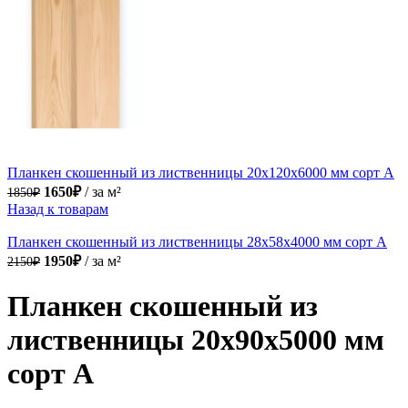
Планкен скошенный из лиственницы 20х120х6000 мм сорт А
1850₽.
1650₽.
1650
₽
за м²
1850
₽
Назад к товарам
Планкен скошенный из лиственницы 28х58х4000 мм сорт А
2150₽.
1950₽.
1950
₽
за м²
2150
₽
Планкен скошенный из
лиственницы 20х90х5000 мм
сорт А