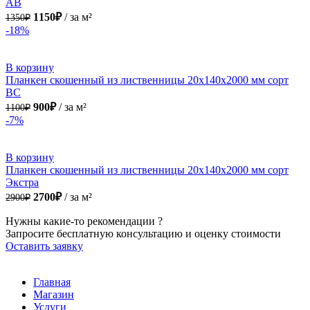
АВ
1350₽.
1150₽.
1150
₽
за м²
1350
₽
-18%
В корзину
Планкен скошенный из лиственницы 20х140х2000 мм сорт
ВС
1100₽.
900₽.
900
₽
за м²
1100
₽
-7%
В корзину
Планкен скошенный из лиственницы 20х140х2000 мм сорт
Экстра
2900₽.
2700₽.
2700
₽
за м²
2900
₽
Нужны какие-то рекомендации ?
Запросите бесплатную консультацию и оценку стоимости
Оставить заявку
Главная
Магазин
Услуги