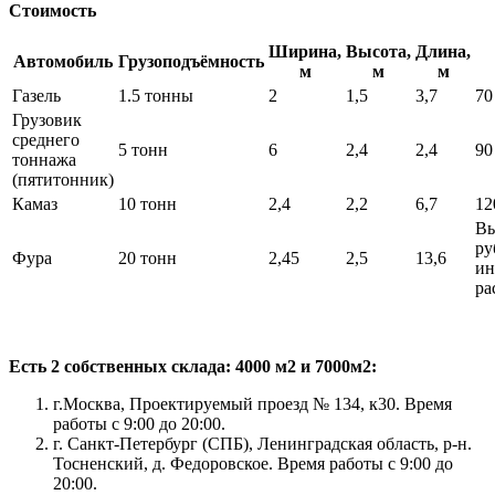
Стоимость
Ширина,
Высота,
Длина,
Автомобиль
Грузоподъёмность
м
м
м
Газель
1.5 тонны
2
1,5
3,7
70
Грузовик
среднего
5 тонн
6
2,4
2,4
90
тоннажа
(пятитонник)
Камаз
10 тонн
2,4
2,2
6,7
12
Вы
ру
Фура
20 тонн
2,45
2,5
13,6
ин
ра
Есть 2 собственных склада: 4000 м2 и 7000м2:
г.Москва, Проектируемый проезд № 134, к30. Время
работы с 9:00 до 20:00.
г. Санкт-Петербург (СПБ), Ленинградская область, р-н.
Тосненский, д. Федоровское. Время работы с 9:00 до
20:00.