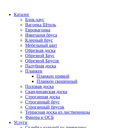
Каталог
Блок-хаус
Вагонка Штиль
Евровагонка
Имитация бруса
Клееный брус
Мебельный щит
Обрезная доска
Обрезной Брус
Обрезной Брусок
Палубная доска
Планкен
Планкен прямой
Планкен скошенный
Половая доска
Скандинавская доска
Строганная доска
Строганный брус
Строганный брусок
Террасная доска из лиственницы
Фанера и ОСБ
Услуги
Склейка изделий из древесины