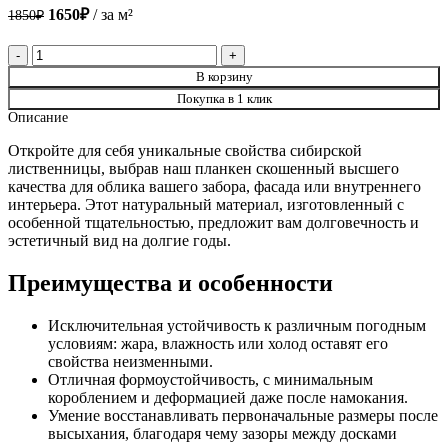
1850₽.
1650₽.
1650
₽
за м²
1850
₽
Количество
товара
В корзину
Планкен
Покупка в 1 клик
скошенный
Описание
из
лиственницы
Откройте для себя уникальные свойства сибирской
20х90х5000
лиственницы, выбрав наш планкен скошенный высшего
мм
качества для облика вашего забора, фасада или внутреннего
сорт
интерьера. Этот натуральный материал, изготовленный с
А
особенной тщательностью, предложит вам долговечность и
эстетичный вид на долгие годы.
Преимущества и особенности
Исключительная устойчивость к различным погодным
условиям: жара, влажность или холод оставят его
свойства неизменными.
Отличная формоустойчивость, с минимальным
короблением и деформацией даже после намокания.
Умение восстанавливать первоначальные размеры после
высыхания, благодаря чему зазоры между досками