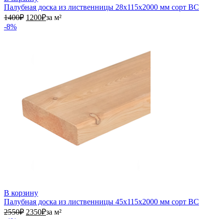
Палубная доска из лиственницы 28х115х2000 мм сорт ВС
1400₽.
1200₽.
1400
₽
1200
₽
за м²
-8%
В корзину
Палубная доска из лиственницы 45х115х2000 мм сорт ВС
2550₽.
2350₽.
2550
₽
2350
₽
за м²