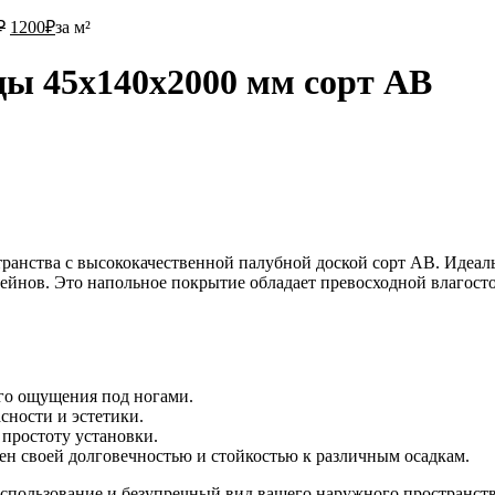
1400₽.
1200₽.
₽
1200
₽
за м²
цы 45х140х2000 мм сорт АВ
транства с высококачественной палубной доской сорт АВ. Идеа
сейнов. Это напольное покрытие обладает превосходной влагост
ого ощущения под ногами.
сности и эстетики.
простоту установки.
ен своей долговечностью и стойкостью к различным осадкам.
использование и безупречный вид вашего наружного пространст