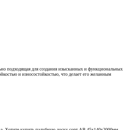
льно подходящая для создания изысканных и функциональных
ойкостью и износостойкостью, что делает его желанным
ва. Хотите купить палубную доску сорт АВ 45х140х2000мм,