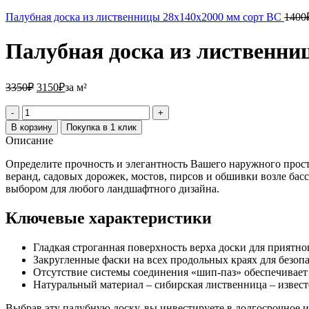
Палубная доска из лиственницы 28х140х2000 мм сорт ВС
1400
Палубная доска из лиственни
3350₽.
3150₽.
3350
₽
3150
₽
за м²
Количество
товара
В корзину
Покупка в 1 клик
Палубная
Описание
доска
из
Определите прочность и элегантность Вашего наружного прос
лиственницы
веранд, садовых дорожек, мостов, пирсов и обшивки возле бас
45х140х2000
выбором для любого ландшафтного дизайна.
мм
сорт
Ключевые характеристики
АВ
Гладкая строганная поверхность верха доски для приятн
Закругленные фаски на всех продольных краях для безопа
Отсутствие системы соединения «шип-паз» обеспечивает 
Натуральный материал – сибирская лиственница – извест
Выбрав эту палубную доску, вы инвестируете в долгосрочное 